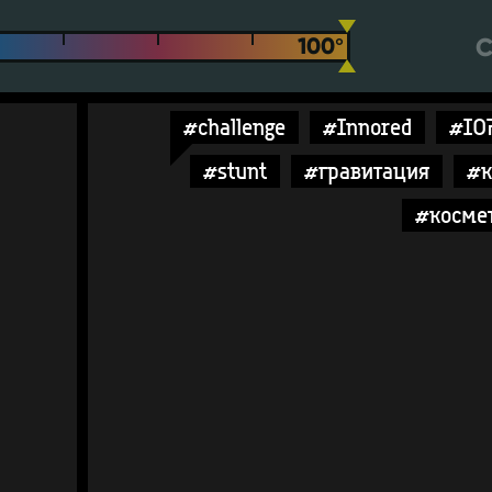
С
#challenge
#Innored
#IO
#stunt
#гравитация
#к
#косме