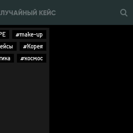
ЛУЧАЙНЫЙ КЕЙС
PE
#make-up
ейсы
#Корея
тика
#космос