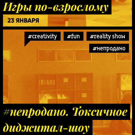
Игры по-взрослому
23 ЯНВАРЯ
#creativity
#fun
#reality show
#непродано
#непродано. Токсичное
диджитал-шоу