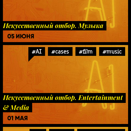
Искусственный отбор. Музыка
05 ИЮНЯ
#AI
#cases
#film
#music
Искусственный отбор. Entertainment
& Media
01 МАЯ