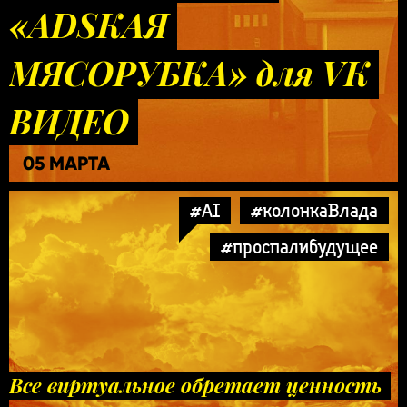
«ADSКАЯ
МЯСОРУБКА» для VK
ВИДЕО
05 МАРТА
#AI
#колонкаВлада
#проспалибудущее
Все виртуальное обретает ценность