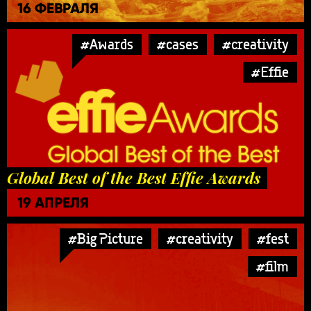
16 ФЕВРАЛЯ
#Awards
#cases
#creativity
#Effie
Global Best of the Best Effie Awards
19 АПРЕЛЯ
#Big Picture
#creativity
#fest
#film