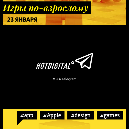
Игры по-взрослому
23 ЯНВАРЯ
#app
#Apple
#design
#games