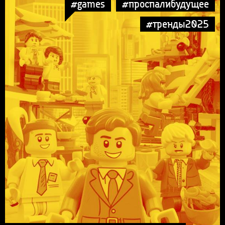
#games
#проспалибудущее
#тренды2025