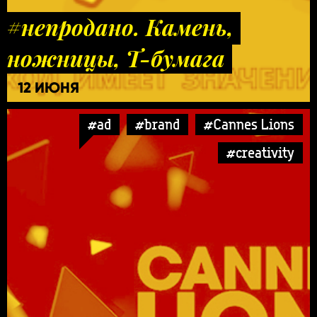
#непродано. Камень,
ножницы, Т-бумага
12 ИЮНЯ
#ad
#brand
#Cannes Lions
#creativity