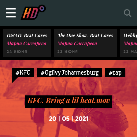
D&AD. Best Cases
The One Show. Best Cases
Webby
Мария Слесарева
Мария Слесарева
Мария
24 ИЮНЯ
22 ИЮНЯ
22 М
#KFC
#Ogilvy Johannesburg
#rap
KFC. Bring a lil heat.mov
20
05
2021
|
|