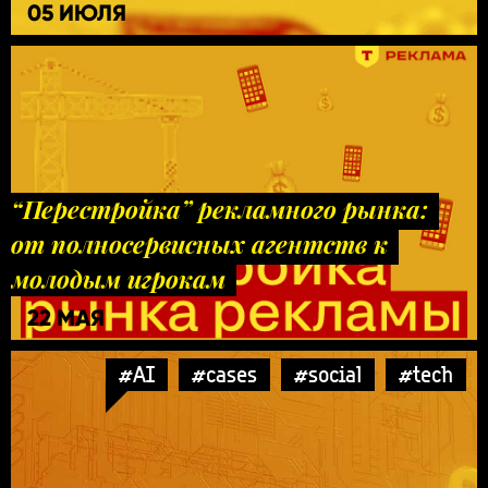
05 ИЮЛЯ
“Перестройка” рекламного рынка:
от полносервисных агентств к
молодым игрокам
22 МАЯ
#AI
#cases
#social
#tech