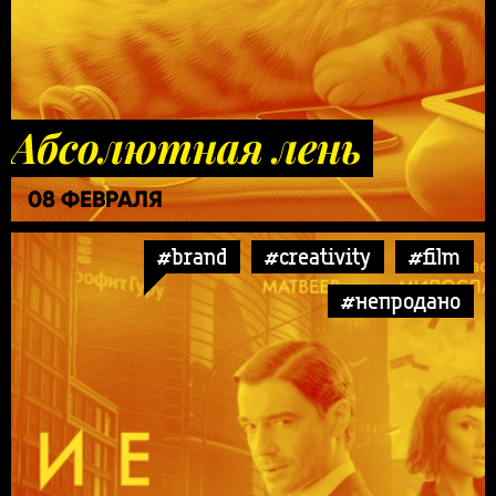
Абсолютная лень
08 ФЕВРАЛЯ
#brand
#creativity
#film
#непродано