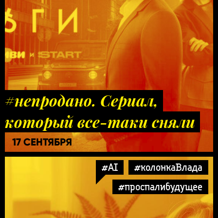
#непродано. Сериал,
который все-таки сняли
17 СЕНТЯБРЯ
#AI
#колонкаВлада
#проспалибудущее