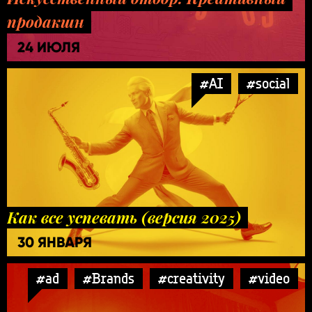
продакшн
24 ИЮЛЯ
#AI
#social
Как все успевать (версия 2025)
30 ЯНВАРЯ
#ad
#Brands
#creativity
#video