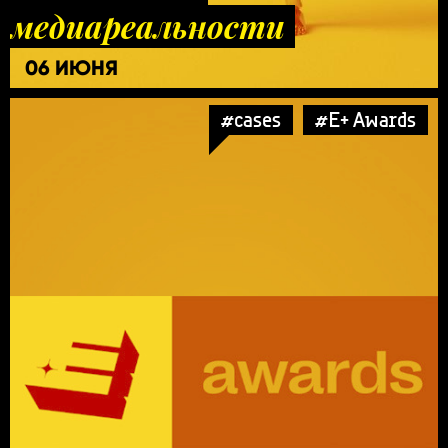
медиареальности
06 ИЮНЯ
#cases
#E+ Awards