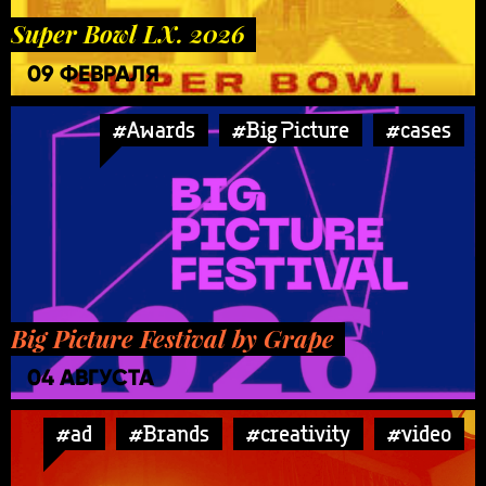
Super Bowl LX. 2026
09 ФЕВРАЛЯ
#Awards
#Big Picture
#cases
Big Picture Festival by Grape
04 АВГУСТА
#ad
#Brands
#creativity
#video