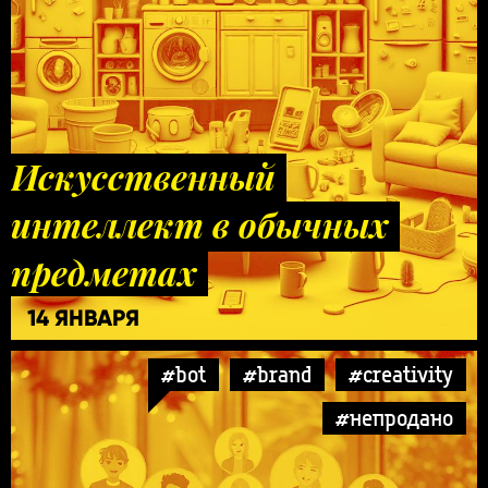
Искусственный
интеллект в обычных
предметах
14 ЯНВАРЯ
#bot
#brand
#creativity
#непродано