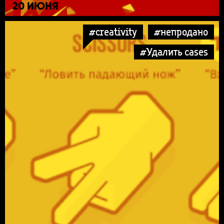
20 ИЮНЯ
#creativity
#непродано
#Удалить cases