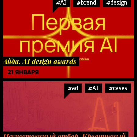
#AI
#brand
#design
Айда. AI design awards
21 ЯНВАРЯ
#ad
#AI
#cases
Искусственный отбор. Креативный