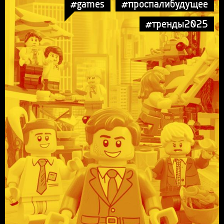
#games
#проспалибудущее
#тренды2025