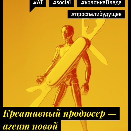
#AI
#social
#колонкаВлада
#проспалибудущее
Креативный продюсер —
агент новой