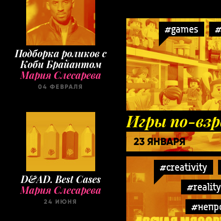
#games
#
Подборка роликов с
Коби Брайантом
Мария Слесарева
04 ФЕВРАЛЯ
Игры по-взр
23 ЯНВАРЯ
#creativity
D&AD. Best Cases
#realit
Мария Слесарева
24 ИЮНЯ
#непр