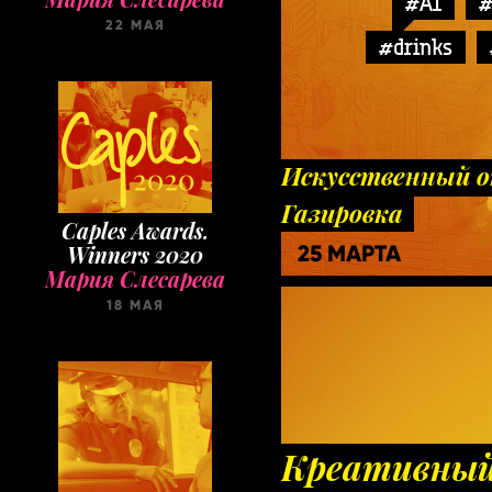
#AI
#
22 МАЯ
#drinks
Искусственный о
Газировка
Caples Awards.
25 МАРТА
Winners 2020
Мария Слесарева
18 МАЯ
Креативный