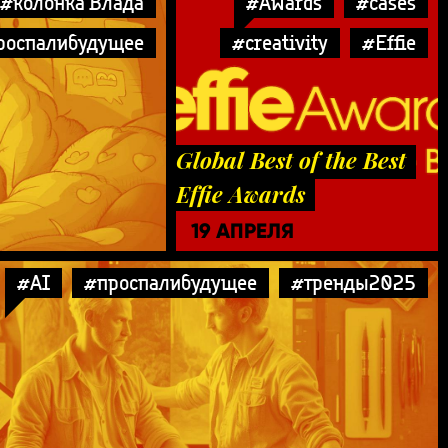
#колонка Влада
#Awards
#cases
роспалибудущее
#creativity
#Effie
Global Best of the Best
Effie Awards
19 АПРЕЛЯ
#AI
#проспалибудущее
#тренды2025