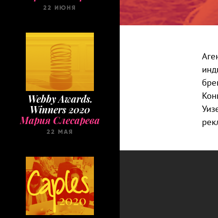
22 ИЮНЯ
Аге
инд
бре
Кон
Webby Awards.
Уиз
Winners 2020
Мария Слесарева
рек
22 МАЯ