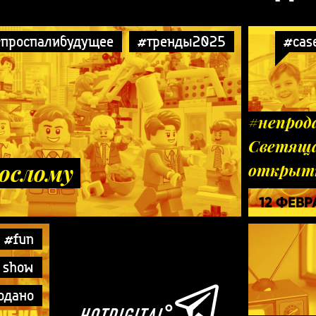
проспалибудущее
#тренды2025
#cas
#непрод
Светящ
ослому
открытк
будущег
12 ФЕВ
#fun
y show
одано