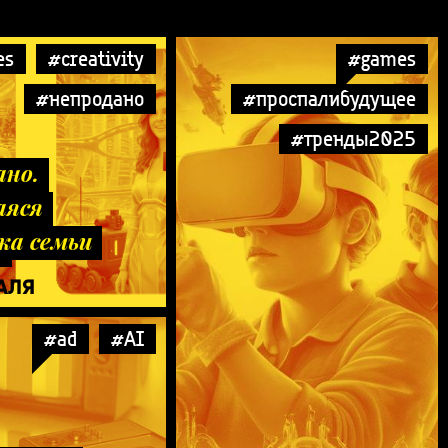
es
#creativity
#games
#непродано
#проспалибудущее
#тренды2025
ано.
аяся
а семьи
о
РАЛЯ
#ad
#AI