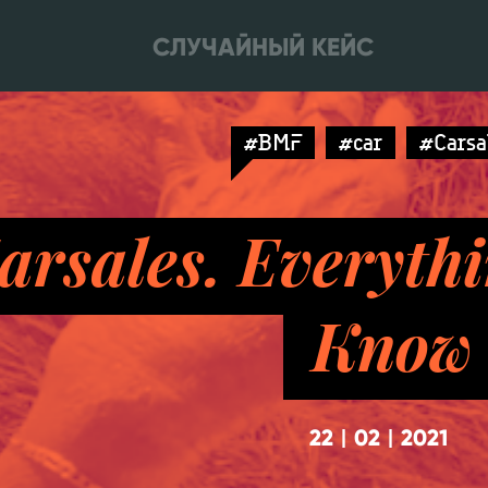
СЛУЧАЙНЫЙ КЕЙС
#BMF
#car
#Carsa
arsales. Everyth
Know
22
02
2021
|
|