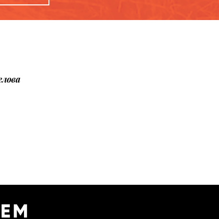
елова
УЕМ