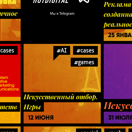
Реклама
ичное
созданн
реально
25 ЯНВ
я VK
cases
#AI
#cases
#games
Искусственный отбор.
Искус
нтств
Игры
12 ИЮНЯ
31 ИЮЛ