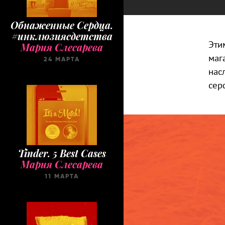
Обнаженные Cердца.
#инклюзиясдетства
Эти
Мария Слесарева
маг
24 МАРТА
нас
сер
Tinder. 5 Best Cases
Мария Слесарева
11 МАРТА