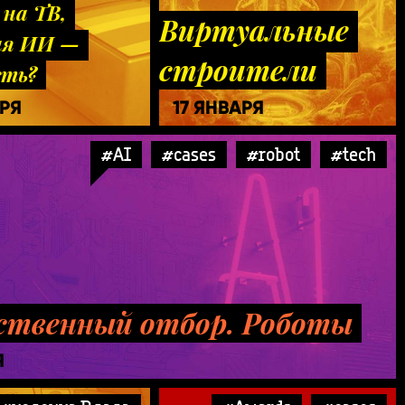
 на ТВ,
Виртуальные
ая ИИ —
строители
сть?
АРЯ
17 ЯНВАРЯ
#AI
#cases
#robot
#tech
ственный отбор. Роботы
Я