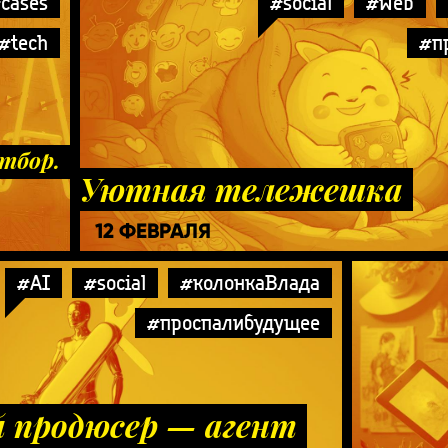
cases
#social
#web
#tech
#п
тбор.
Уютная тележешка
12 ФЕВРАЛЯ
#AI
#social
#колонкаВлада
#проспалибудущее
 продюсер — агент