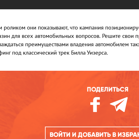
м роликом они показывают, что кампания позициониру
азин для всех автомобильных вопросов. Решите свои 
лаждаться преимуществами владения автомобилем такж
финг под классический трек Билла Уизерса.
ПОДЕЛИТЬСЯ
ВОЙТИ И ДОБАВИТЬ В ИЗБР