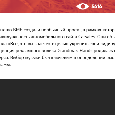
5414
нтство BMF создали необычный проект, в рамках кото
ивидуальность автомобильного сайта Carsales. Они о
нда «Все, что вы знаете» с целью укрепить свой лидир
цепция рекламного ролика Grandma's Hands родилась 
ерса. Выбор музыки был ключевым в определении эм
ламы.