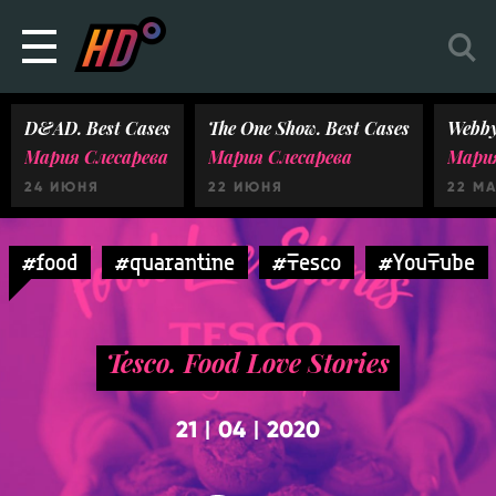
D&AD. Best Cases
The One Show. Best Cases
Webby
Мария Слесарева
Мария Слесарева
Мария
24 ИЮНЯ
22 ИЮНЯ
22 М
#food
#quarantine
#Tesco
#YouTube
Tesco. Food Love Stories
21
04
2020
|
|