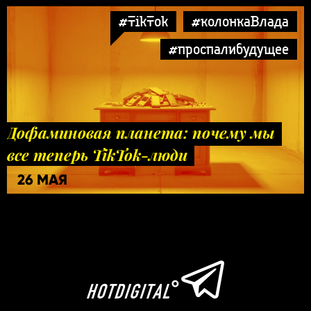
#TikTok
#колонкаВлада
#проспалибудущее
Дофаминовая планета: почему мы
все теперь TikTok-люди
26 МАЯ