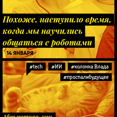
Похоже, наступило время,
когда мы научились
общаться с роботами
14 ЯНВАРЯ
#tech
#ИИ
#колонка Влада
#проспалибудущее
Абсолютная лень