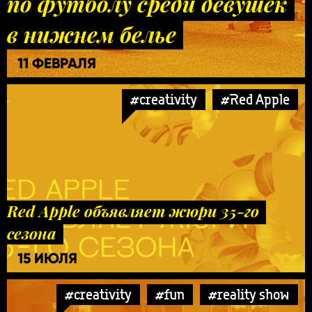
по футболу среди девушек
в нижнем белье
11 ФЕВРАЛЯ
#creativity
#Red Apple
Red Apple объявляет жюри 35-го
сезона
15 ИЮЛЯ
#creativity
#fun
#reality show