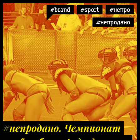
#brand
#sport
#непро
#непродано
#непродано. Чемпионат