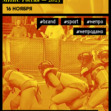
16 НОЯБРЯ
#brand
#sport
#непро
#непродано