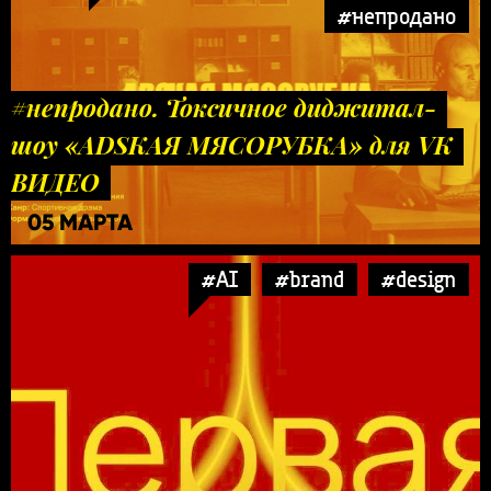
#непродано
#непродано. Токсичное диджитал-
шоу «ADSКАЯ МЯСОРУБКА» для VK
ВИДЕО
05 МАРТА
#AI
#brand
#design