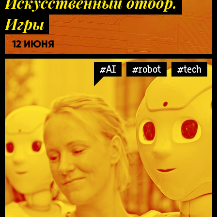
Искусственный отбор.
Игры
12 ИЮНЯ
#AI
#robot
#tech