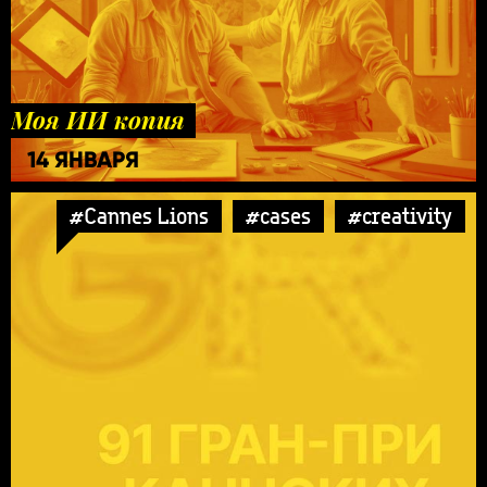
Моя ИИ копия
14 ЯНВАРЯ
#Cannes Lions
#cases
#creativity