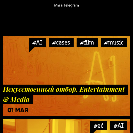
#AI
#cases
#film
#music
Искусственный отбор. Entertainment
& Media
01 МАЯ
#ad
#AI