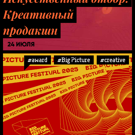
Креативный
продакшн
24 ИЮЛЯ
#award
#Big Picture
#creative