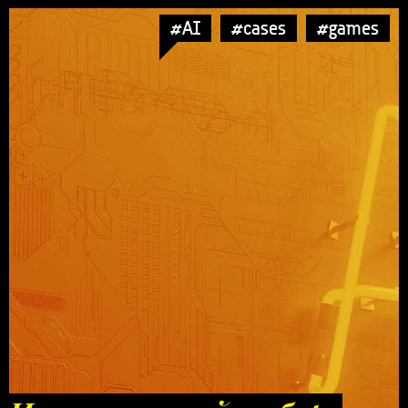
#AI
#cases
#games