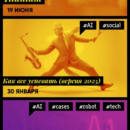
19 ИЮНЯ
#AI
#social
Как все успевать (версия 2025)
30 ЯНВАРЯ
#AI
#cases
#robot
#tech