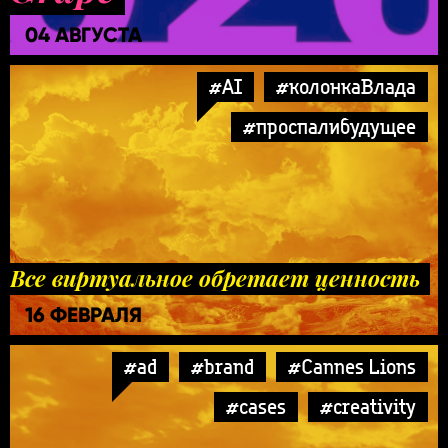
04 АВГУСТА
#AI
#колонкаВлада
#проспалибудущее
Все виртуальное обретает ценность
16 ФЕВРАЛЯ
#ad
#brand
#Cannes Lions
#cases
#creativity