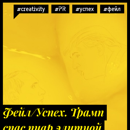
#creativity
#PR
#успех
#фейл
Фейл/Успех. Трамп
спас пиар элитной