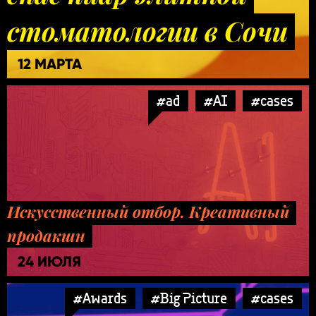
стоматологии в Сочи
12 МАРТА
#ad
#AI
#cases
Искусственный отбор. Креативный
продакшн
24 ИЮЛЯ
#Awards
#Big Picture
#cases