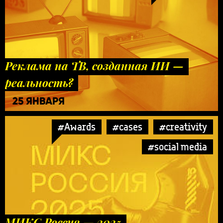
Реклама на ТВ, созданная ИИ —
реальность?
25 ЯНВАРЯ
#Awards
#cases
#creativity
#social media
МИКС Россия — 2025