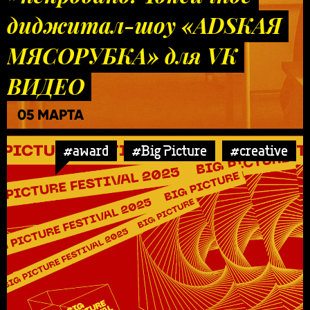
диджитал-шоу «ADSКАЯ
МЯСОРУБКА» для VK
ВИДЕО
05 МАРТА
#award
#Big Picture
#creative