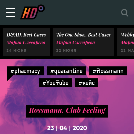
D&AD. Best Cases
The One Show. Best Cases
Webby
Мария Слесарева
Мария Слесарева
Мария
24 ИЮНЯ
22 ИЮНЯ
22 М
#pharmacy
#quarantine
#Rossmann
#YouTube
#кейс
Rossmann. Club Feeling
23
04
2020
|
|