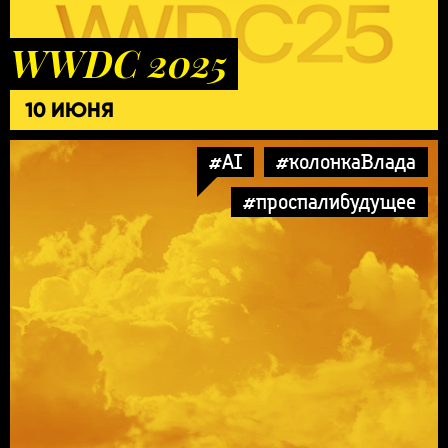
WWDC 2025
10 ИЮНЯ
#AI
#колонкаВлада
#проспалибудущее