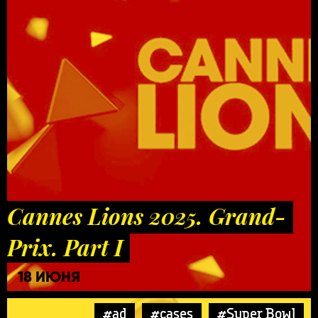
Cannes Lions 2025. Grand-
Prix. Part I
18 ИЮНЯ
#ad
#cases
#Super Bowl