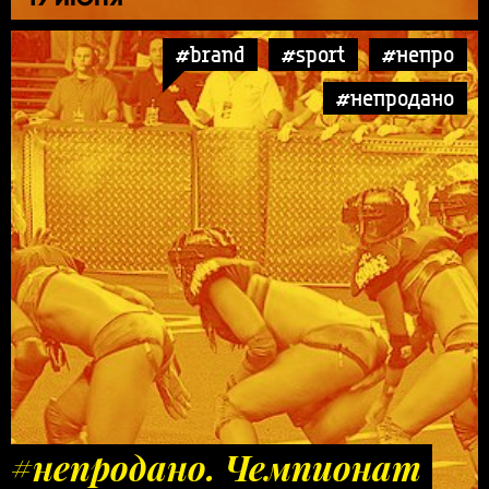
#brand
#sport
#непро
#непродано
#непродано. Чемпионат