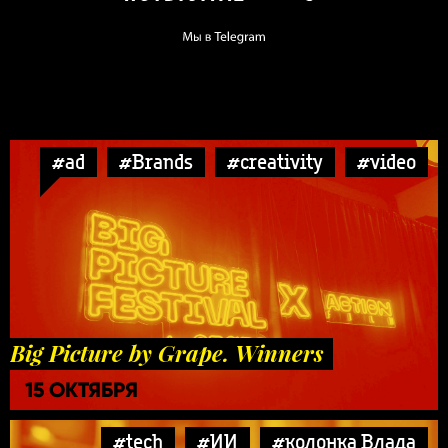
#ad
#Brands
#creativity
#video
Big Picture by Grape. Winners
15 ОКТЯБРЯ
#tech
#ИИ
#колонка Влада