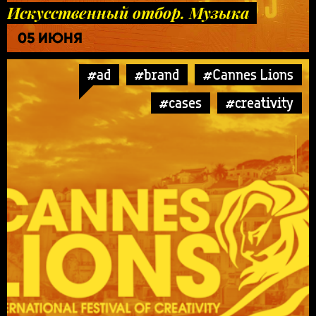
Искусственный отбор. Музыка
05 ИЮНЯ
#ad
#brand
#Cannes Lions
#cases
#creativity