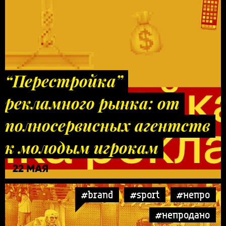
“Перестройка”
рекламного рынка: от
полносервисных агентств
к молодым игрокам
22 МАЯ
#brand
#sport
#непро
#непродано