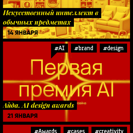
Искусственный интеллект в
обычных предметах
14 ЯНВАРЯ
#AI
#brand
#design
Айда. AI design awards
21 ЯНВАРЯ
#Awards
#cases
#creativity