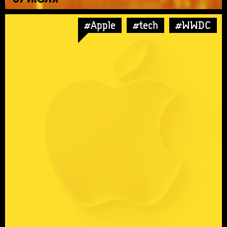
#Apple
#tech
#WWDC