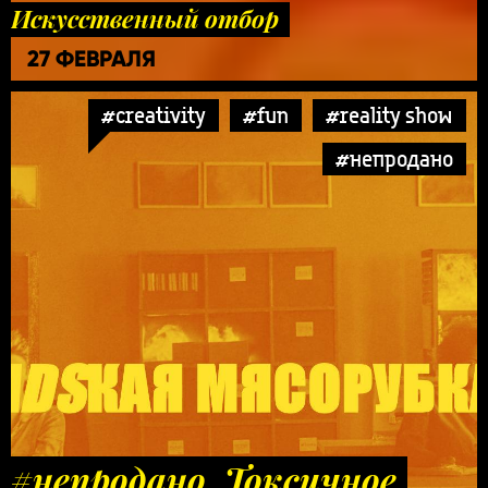
Искусственный отбор
27 ФЕВРАЛЯ
#creativity
#fun
#reality show
#непродано
#непродано. Токсичное