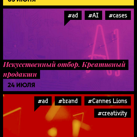
#ad
#AI
#cases
Искусственный отбор. Креативный
продакшн
24 ИЮЛЯ
#ad
#brand
#Cannes Lions
#creativity