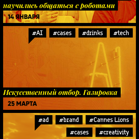
научились общаться с роботами
14 ЯНВАРЯ
#AI
#cases
#drinks
#tech
Искусственный отбор. Газировка
25 МАРТА
#ad
#brand
#Cannes Lions
#cases
#creativity