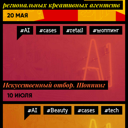
региональных креативных агентств
20 МАЯ
#AI
#cases
#retail
#шоппинг
Искусственный отбор. Шоппинг
10 ИЮЛЯ
#AI
#Beauty
#cases
#tech