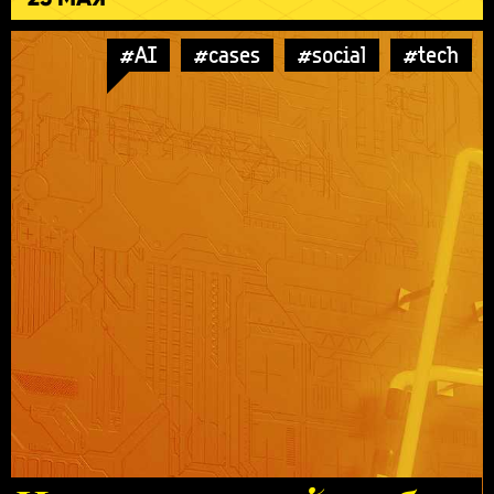
#AI
#cases
#social
#tech