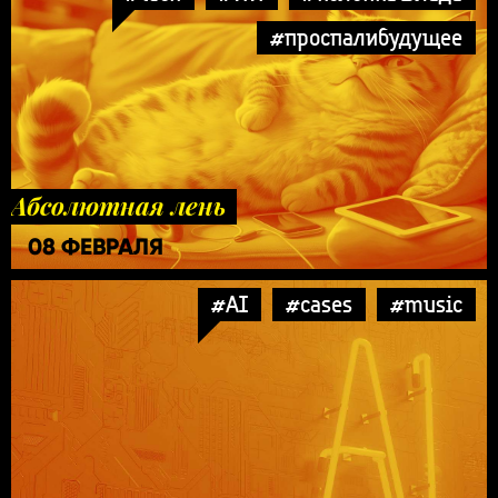
#проспалибудущее
Абсолютная лень
08 ФЕВРАЛЯ
#AI
#cases
#music