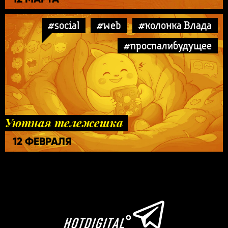
#social
#web
#колонка Влада
#проспалибудущее
Уютная тележешка
12 ФЕВРАЛЯ