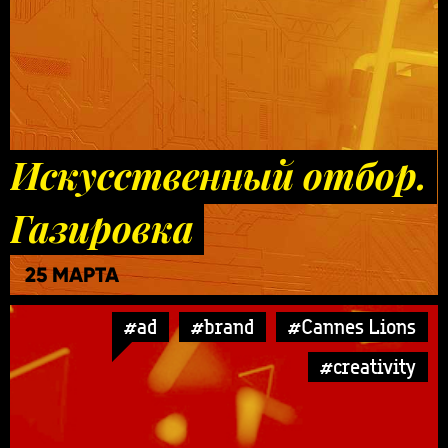
Искусственный отбор.
Газировка
25 МАРТА
#ad
#brand
#Cannes Lions
#creativity