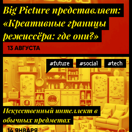
Big Picture представляет:
«Креативные границы
режиссёра: где они?»
13 АВГУСТА
#future
#social
#tech
Искусственный интеллект в
обычных предметах
14 ЯНВАРЯ