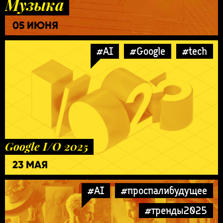
Музыка
05 ИЮНЯ
#AI
#Google
#tech
Google I/O 2025
23 МАЯ
#AI
#проспалибудущее
#тренды2025