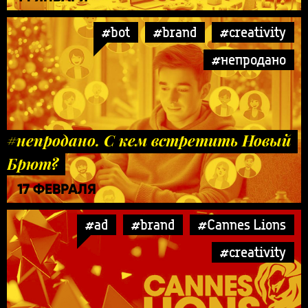
#bot
#brand
#creativity
#непродано
#непродано. С кем встретить Новый
Брют?
17 ФЕВРАЛЯ
#ad
#brand
#Cannes Lions
#creativity