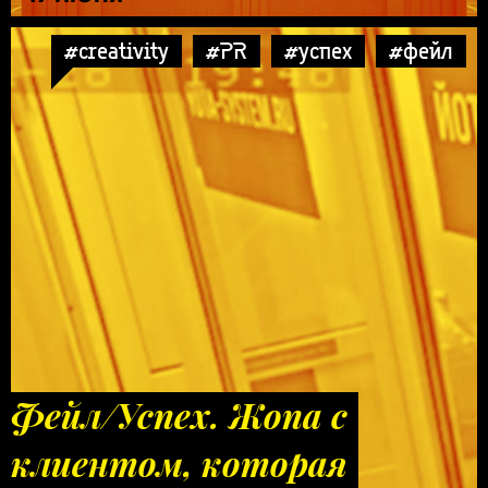
#creativity
#PR
#успех
#фейл
Фейл/Успех. Жопа с
клиентом, которая