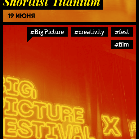
Shortlist Titanium
19 ИЮНЯ
#Big Picture
#creativity
#fest
#film