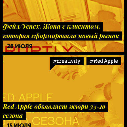
Фейл/Успех. Жопа с клиентом,
которая сформировала новый рынок
28 ИЮЛЯ
#creativity
#Red Apple
Red Apple объявляет жюри 35-го
сезона
15 ИЮЛЯ