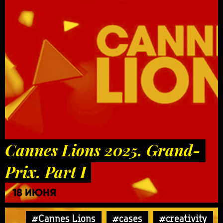
Cannes Lions 2025. Grand-
Prix. Part I
18 ИЮНЯ
#Cannes Lions
#cases
#creativity