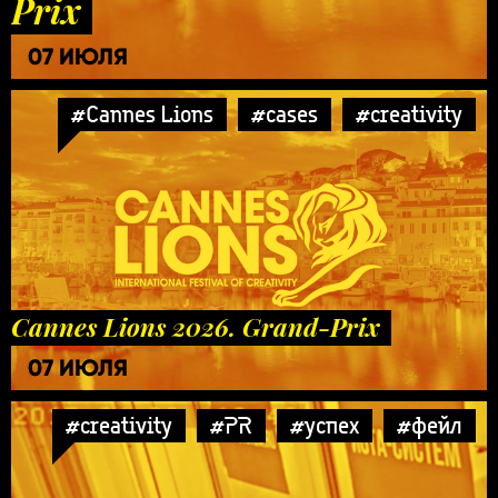
Prix
07 ИЮЛЯ
#Cannes Lions
#cases
#creativity
Cannes Lions 2026. Grand-Prix
07 ИЮЛЯ
#creativity
#PR
#успех
#фейл