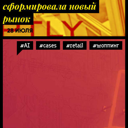
сформировала новый
рынок
28 ИЮЛЯ
#AI
#cases
#retail
#шоппинг