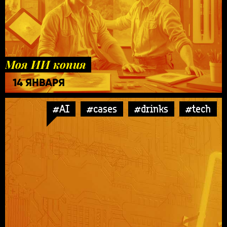
Моя ИИ копия
14 ЯНВАРЯ
#AI
#cases
#drinks
#tech