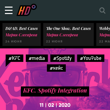
D&AD. Best Cases
The One Show. Best Cases
Webby
Мария Слесарева
Мария Слесарева
Мария
24 ИЮНЯ
22 ИЮНЯ
22 М
#KFC
#media
#Spotify
#YouTube
#кейс
KFC. Spotify Integration
11
02
2020
|
|