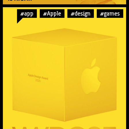
#app
#Apple
#design
#games