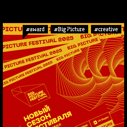
#award
#Big Picture
#creative