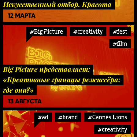
Искусственный отбор. Красота
12 МАРТА
#Big Picture
#creativity
#fest
#film
Big Picture представляет:
«Креативные границы режиссёра:
где они?»
13 АВГУСТА
#ad
#brand
#Cannes Lions
#creativity