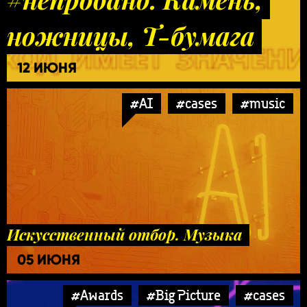
ножницы, Т-бумага
12 ИЮНЯ
#AI
#cases
#music
Искусственный отбор. Музыка
05 ИЮНЯ
#Awards
#Big Picture
#cases