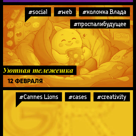
#social
#web
#колонка Влада
#проспалибудущее
Уютная тележешка
12 ФЕВРАЛЯ
#Cannes Lions
#cases
#creativity