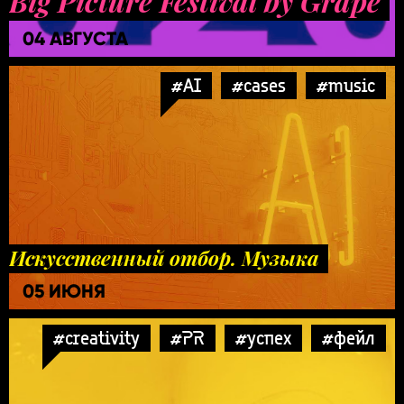
Big Picture Festival by Grape
04 АВГУСТА
#AI
#cases
#music
Искусственный отбор. Музыка
05 ИЮНЯ
#creativity
#PR
#успех
#фейл