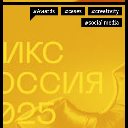
#Awards
#cases
#creativity
#social media