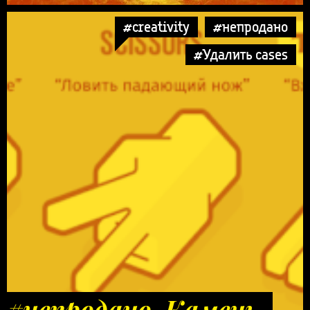
#creativity
#непродано
#Удалить cases
#непродано. Камень,