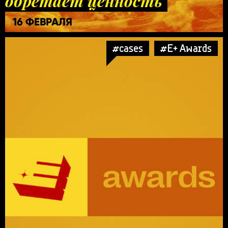
обретает ценность
16 ФЕВРАЛЯ
#cases
#E+ Awards