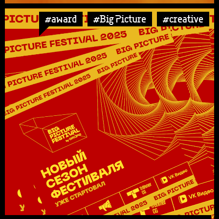
#award
#Big Picture
#creative