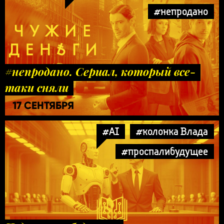
#непродано
#непродано. Сериал, который все-
таки сняли
17 СЕНТЯБРЯ
#AI
#колонка Влада
#проспалибудущее