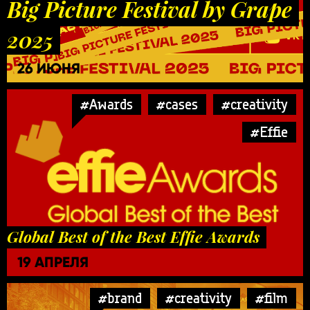
Big Picture Festival by Grape
2025
26 ИЮНЯ
#Awards
#cases
#creativity
#Effie
Global Best of the Best Effie Awards
19 АПРЕЛЯ
#brand
#creativity
#film