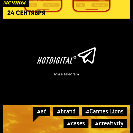
мечты
24 СЕНТЯБРЯ
#ad
#brand
#Cannes Lions
#cases
#creativity