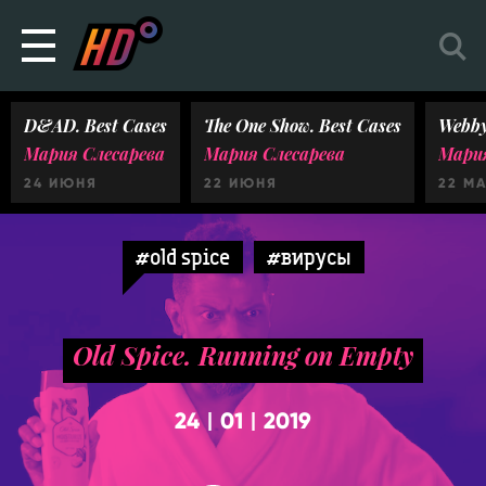
D&AD. Best Cases
The One Show. Best Cases
Webby
Мария Слесарева
Мария Слесарева
Мария
24 ИЮНЯ
22 ИЮНЯ
22 М
#old spice
#вирусы
Old Spice. Running on Empty
24
01
2019
|
|