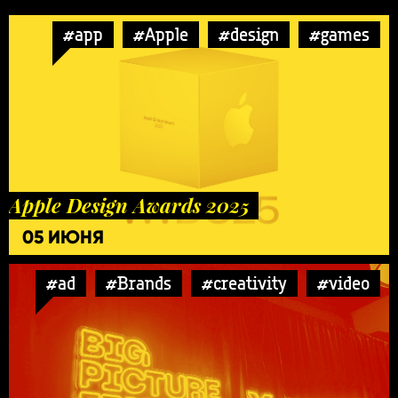
#app
#Apple
#design
#games
Apple Design Awards 2025
05 ИЮНЯ
#ad
#Brands
#creativity
#video