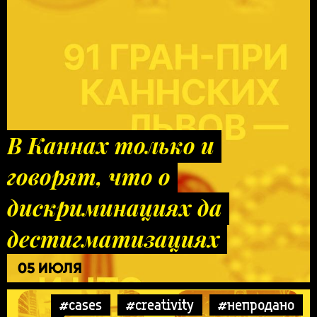
В Каннах только и
говорят, что о
дискриминациях да
дестигматизациях
05 ИЮЛЯ
#cases
#creativity
#непродано