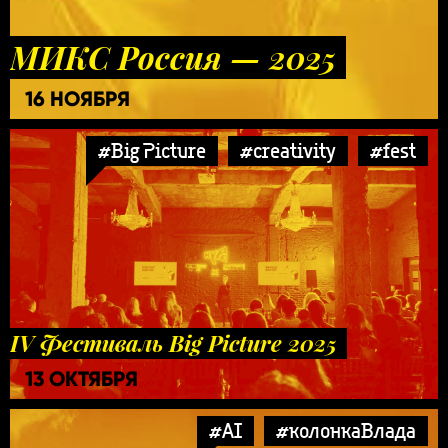
МИКС Россия — 2025
16 НОЯБРЯ
#Big Picture
#creativity
#fest
IV Фестиваль Big Picture 2025
13 ОКТЯБРЯ
#AI
#колонкаВлада