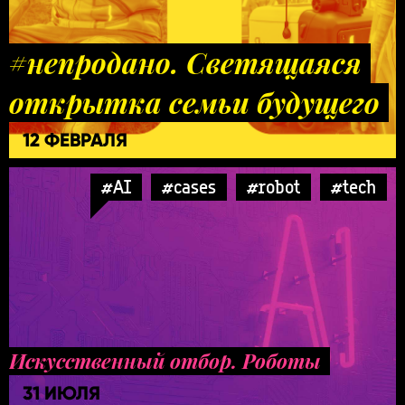
#непродано. Светящаяся
открытка семьи будущего
12 ФЕВРАЛЯ
#AI
#cases
#robot
#tech
Искусственный отбор. Роботы
31 ИЮЛЯ