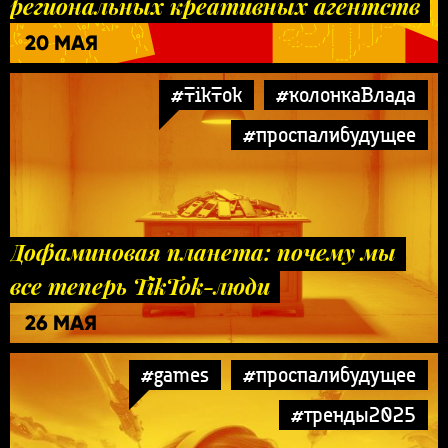
региональных креативных агентств
20 МАЯ
#TikTok
#колонкаВлада
#проспалибудущее
Дофаминовая планета: почему мы
все теперь TikTok-люди
26 МАЯ
#games
#проспалибудущее
#тренды2025