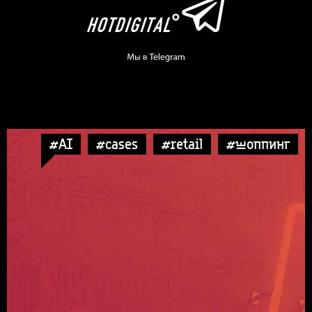
#AI
#cases
#retail
#шоппинг