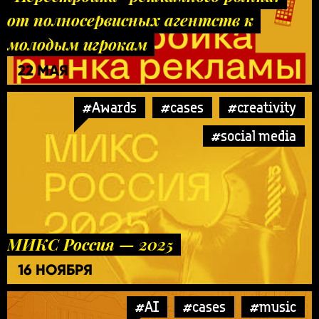
от полносервисных агентств к
молодым игрокам
22 МАЯ
#Awards
#cases
#creativity
#social media
МИКС Россия — 2025
16 НОЯБРЯ
#AI
#cases
#music