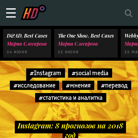
D&AD. Best Cases
The One Show. Best Cases
Webby
Мария Слесарева
Мария Слесарева
Мария
24 ИЮНЯ
22 ИЮНЯ
22 М
#Instagram
#social media
#исследование
#мнения
#перевод
#статистика и аналитка
Instagram: 8 прогнозов на 2018
год