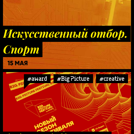
Искусственный отбор.
Спорт
15 МАЯ
#award
#Big Picture
#creative