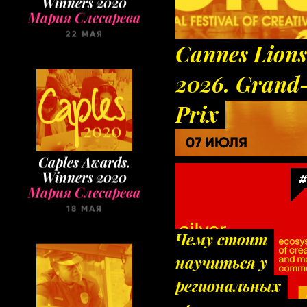
22 МАЯ
Cannes Lions
2026. Grand
Prix
07 ИЮЛЯ
Caples Awards.
Winners 2020
Мария Слесарева
#
18 МАЯ
Чему стоит
научиться у
региональных