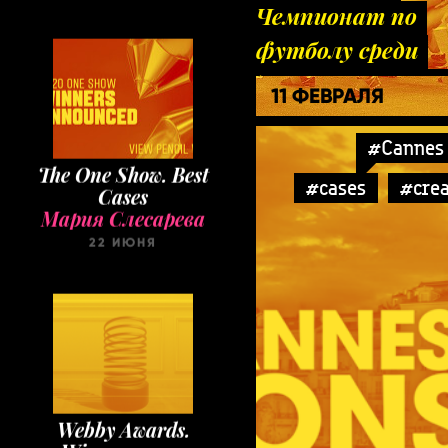
Чемпионат по
футболу среди
девушек в нижн
11 ФЕВРАЛЯ
белье
#Cannes 
The One Show. Best
Cases
#cases
#crea
Мария Слесарева
22 ИЮНЯ
Webby Awards.
Winners 2020
Мария Слесарева