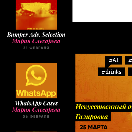
Bumper Ads. Selection
Мария Слесарева
21 ФЕВРАЛЯ
#AI
#
#drinks
WhatsApp Cases
Мария Слесарева
Искусственный о
06 ФЕВРАЛЯ
Газировка
25 МАРТА