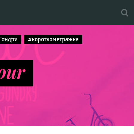
Гондри
#короткометражка
our