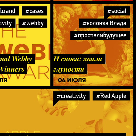
brand
#cases
#social
ivity
#Webby
#колонка Влада
#проспалибудущее
ual Webby
И снова: хвала
Winners
глупости
ЕЛЯ
04 ИЮЛЯ
#creativity
#Red Apple