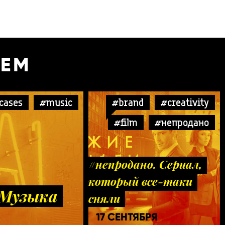
УЕМ
cases
#music
#brand
#creativity
#film
#непродано
#непродано. Сериал,
который все-таки
 Музыка
сняли
17 СЕНТЯБРЯ