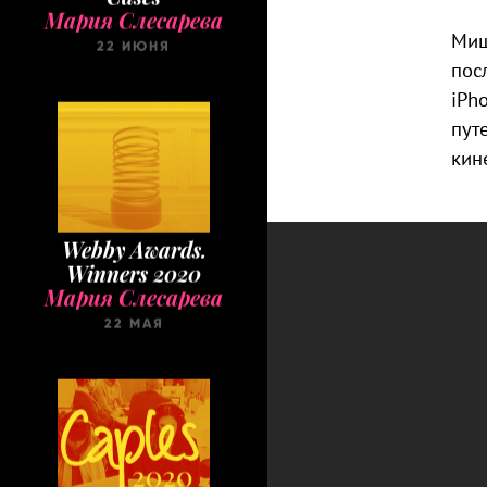
22 ИЮНЯ
Миш
пос
iPh
пут
кин
Webby Awards.
Winners 2020
Мария Слесарева
22 МАЯ