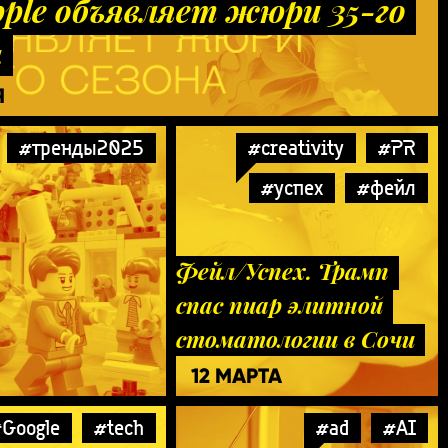
pple объявляет жюри 35-го
а
Я
#тренды2025
#creativity
#PR
#успех
#фейл
Фейл/Успех. Трамп
спас пиар элитной
стоматологии в Сочи
12 МАРТА
Google
#tech
#ad
#AI