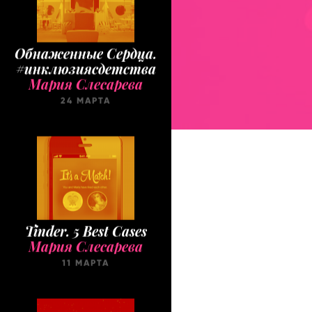
Обнаженные Cердца.
#инклюзиясдетства
Мария Слесарева
24 МАРТА
Tinder. 5 Best Cases
Мария Слесарева
11 МАРТА