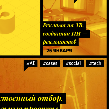
Реклама на ТВ,
созданная ИИ —
реальность?
25 ЯНВАРЯ
#AI
#cases
#social
#tech
ственный отбор.
льные проекты