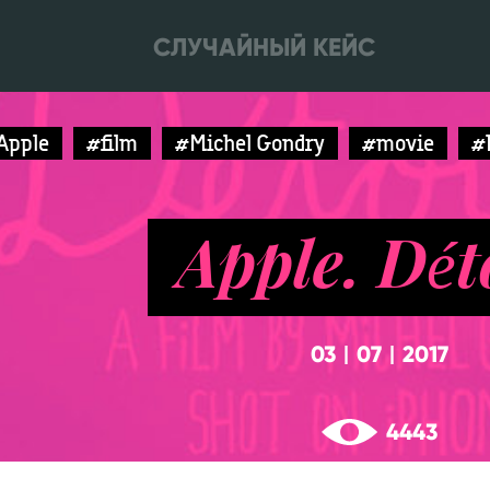
СЛУЧАЙНЫЙ КЕЙС
Apple
#film
#Michel Gondry
#movie
#
Apple. Dét
03
07
2017
|
|
4443