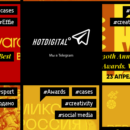
cases
#
#Effie
#creat
Best
30th Ann
Awards. 
23 АПР
sport
#Awards
#cases
одано
#creativity
#social media