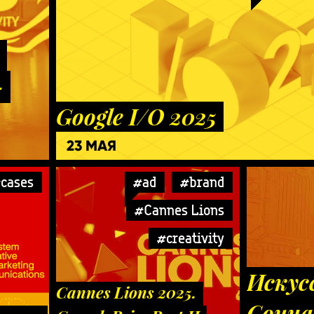
-
Google I/O 2025
23 МАЯ
cases
#ad
#brand
#Cannes Lions
#creativity
Искус
Cannes Lions 2025.
Социа