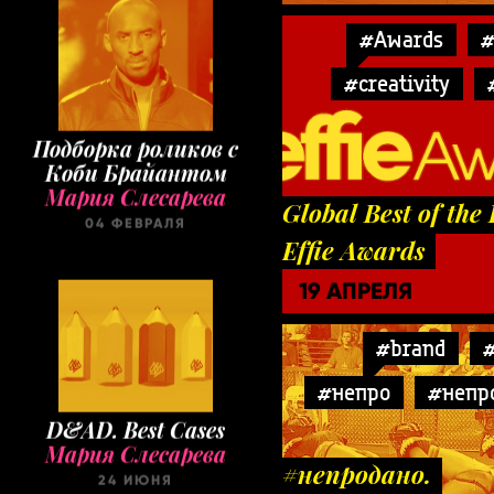
#Awards
#
#creativity
Подборка роликов с
Коби Брайантом
Мария Слесарева
04 ФЕВРАЛЯ
Global Best of the 
Effie Awards
19 АПРЕЛЯ
#brand
#
#непро
#непр
D&AD. Best Cases
Мария Слесарева
24 ИЮНЯ
#непродано.