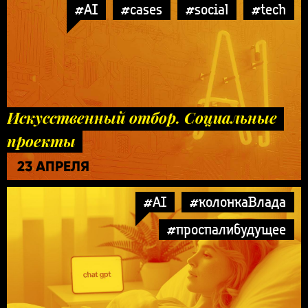
#AI
#cases
#social
#tech
Искусственный отбор. Социальные
проекты
23 АПРЕЛЯ
#AI
#колонкаВлада
#проспалибудущее