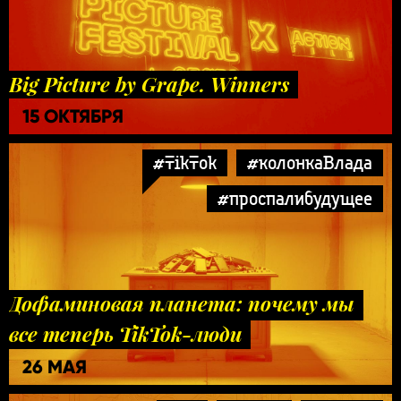
Big Picture by Grape. Winners
15 ОКТЯБРЯ
#TikTok
#колонкаВлада
#проспалибудущее
Дофаминовая планета: почему мы
все теперь TikTok-люди
26 МАЯ