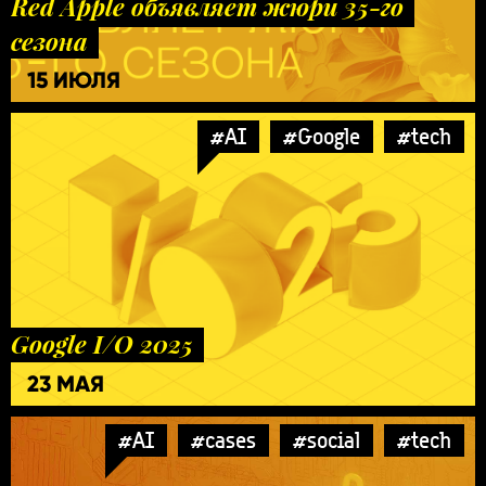
Red Apple объявляет жюри 35-го
сезона
15 ИЮЛЯ
#AI
#Google
#tech
Google I/O 2025
23 МАЯ
#AI
#cases
#social
#tech