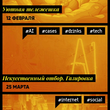
Уютная тележешка
12 ФЕВРАЛЯ
#AI
#cases
#drinks
#tech
Искусственный отбор. Газировка
25 МАРТА
#internet
#social