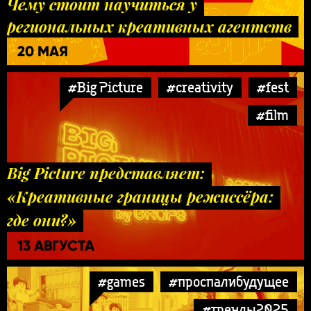
Чему стоит научиться у
региональных креативных агентств
20 МАЯ
#Big Picture
#creativity
#fest
#film
Big Picture представляет:
«Креативные границы режиссёра:
где они?»
13 АВГУСТА
#games
#проспалибудущее
#тренды2025