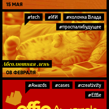
15 МАЯ
#tech
#ИИ
#колонка Влада
#проспалибудущее
Абсолютная лень
08 ФЕВРАЛЯ
#Awards
#cases
#creativity
#Effie