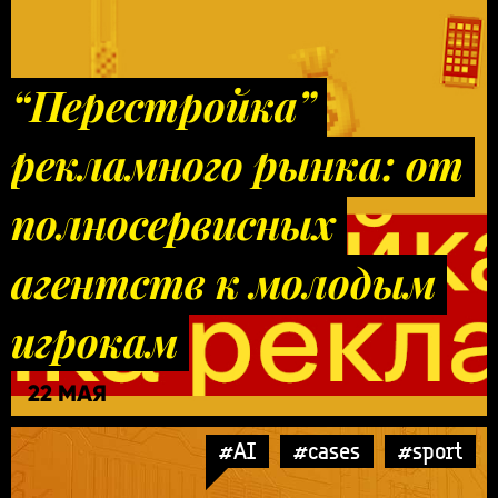
“Перестройка”
рекламного рынка: от
полносервисных
агентств к молодым
игрокам
22 МАЯ
#AI
#cases
#sport