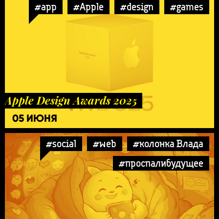
#app
#Apple
#design
#games
Apple Design Awards 2025
05 ИЮНЯ
#social
#web
#колонка Влада
#проспалибудущее