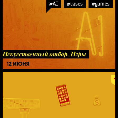
#AI
#cases
#games
Искусственный отбор. Игры
12 ИЮНЯ