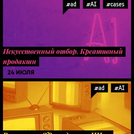
#ad
#AI
#cases
Искусственный отбор. Креативный
продакшн
24 ИЮЛЯ
#ad
#AI