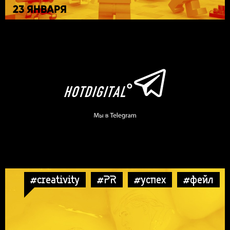
23 ЯНВАРЯ
#creativity
#PR
#успех
#фейл