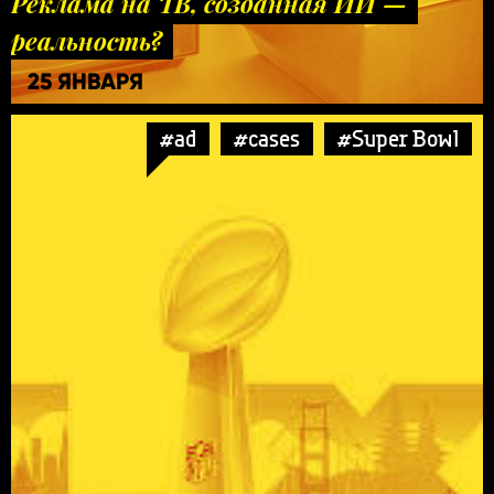
Реклама на ТВ, созданная ИИ —
реальность?
25 ЯНВАРЯ
#ad
#cases
#Super Bowl