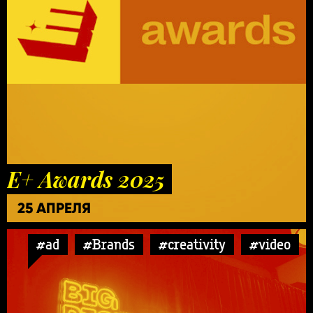
E+ Awards 2025
25 АПРЕЛЯ
#ad
#Brands
#creativity
#video