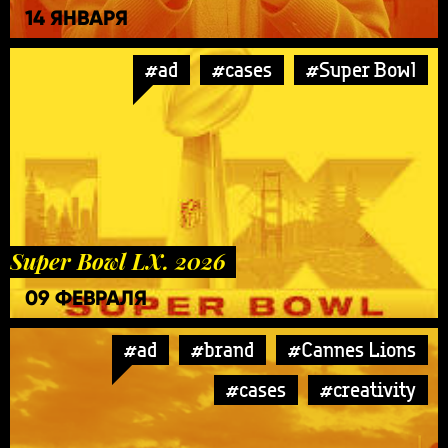
14 ЯНВАРЯ
#ad
#cases
#Super Bowl
Super Bowl LX. 2026
09 ФЕВРАЛЯ
#ad
#brand
#Cannes Lions
#cases
#creativity