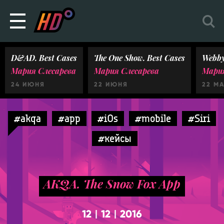
D&AD. Best Cases
The One Show. Best Cases
Webby
Мария Слесарева
Мария Слесарева
Мария
24 ИЮНЯ
22 ИЮНЯ
22 М
#akqa
#app
#iOs
#mobile
#Siri
#кейсы
AKQA. The Snow Fox App
12
12
2016
|
|