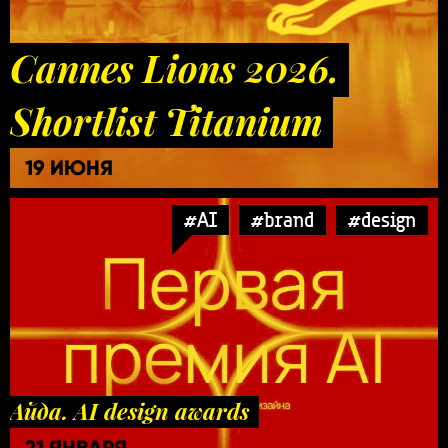
Cannes Lions 2026.
Shortlist Titanium
19 ИЮНЯ
#AI
#brand
#design
Айда. AI design awards
21 ЯНВАРЯ