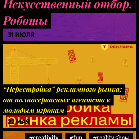
Искусственный отбор.
Роботы
31 ИЮЛЯ
“Перестройка” рекламного рынка:
от полносервисных агентств к
молодым игрокам
22 МАЯ
#creativity
#fun
#reality show