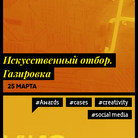
Искусственный отбор.
Газировка
25 МАРТА
#Awards
#cases
#creativity
#social media