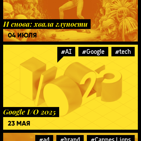
И снова: хвала глупости
04 ИЮЛЯ
#AI
#Google
#tech
Google I/O 2025
23 МАЯ
#ad
#brand
#Cannes Lions