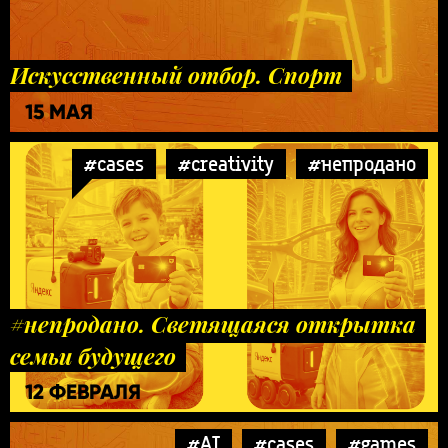
Искусственный отбор. Спорт
15 МАЯ
#cases
#creativity
#непродано
#непродано. Светящаяся открытка
семьи будущего
12 ФЕВРАЛЯ
#AI
#cases
#games