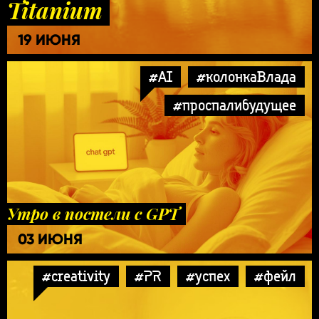
Titanium
19 ИЮНЯ
#AI
#колонкаВлада
#проспалибудущее
Утро в постели с GPT
03 ИЮНЯ
#creativity
#PR
#успех
#фейл