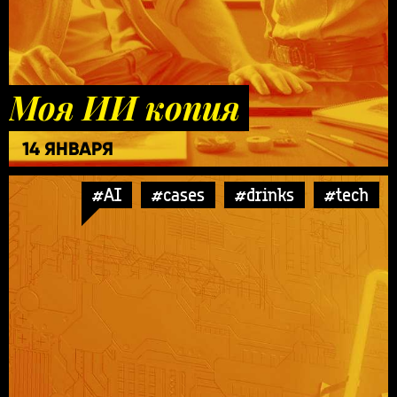
Моя ИИ копия
14 ЯНВАРЯ
#AI
#cases
#drinks
#tech