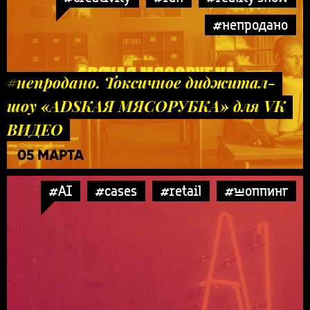
#непродано
#непродано. Токсичное диджитал-
шоу «ADSКАЯ МЯСОРУБКА» для VK
ВИДЕО
05 МАРТА
#AI
#cases
#retail
#шоппинг