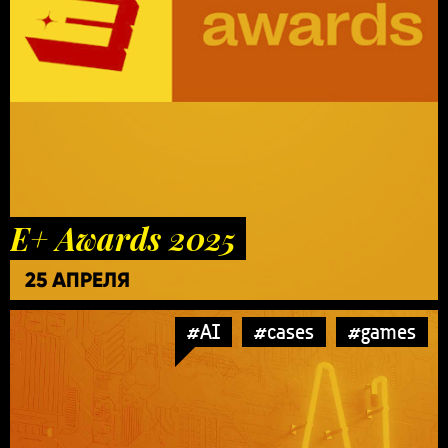
E+ Awards 2025
25 АПРЕЛЯ
#AI
#cases
#games