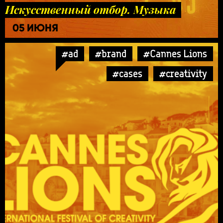
Искусственный отбор. Музыка
05 ИЮНЯ
#ad
#brand
#Cannes Lions
#cases
#creativity