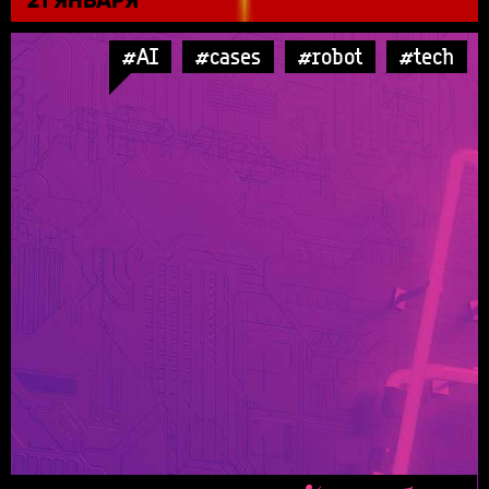
#AI
#cases
#robot
#tech