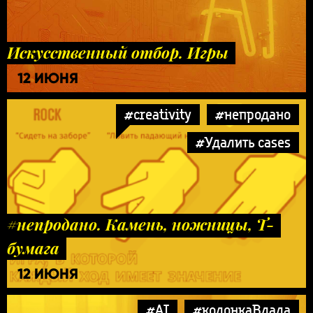
Искусственный отбор. Игры
12 ИЮНЯ
#creativity
#непродано
#Удалить cases
#непродано. Камень, ножницы, Т-
бумага
12 ИЮНЯ
#AI
#колонкаВлада