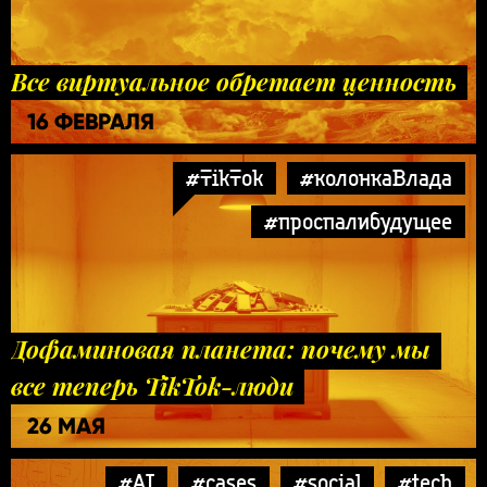
Все виртуальное обретает ценность
16 ФЕВРАЛЯ
#TikTok
#колонкаВлада
#проспалибудущее
Дофаминовая планета: почему мы
все теперь TikTok-люди
26 МАЯ
#AI
#cases
#social
#tech