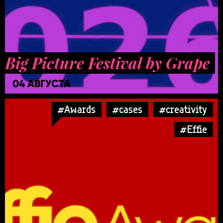
Big Picture Festival by Grape
04 АВГУСТА
#Awards
#cases
#creativity
#Effie