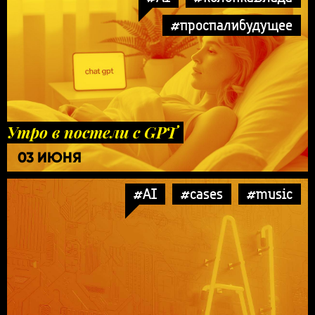
#проспалибудущее
Утро в постели с GPT
03 ИЮНЯ
#AI
#cases
#music