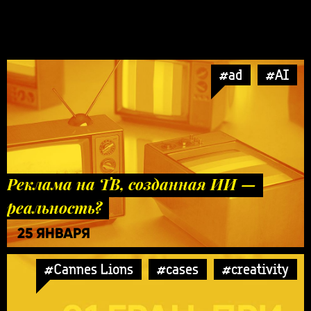
#ad
#AI
Реклама на ТВ, созданная ИИ —
реальность?
25 ЯНВАРЯ
#Cannes Lions
#cases
#creativity