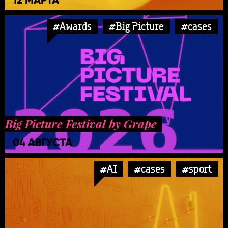
#Awards
#Big Picture
#cases
Big Picture Festival by Grape
04 АВГУСТА
#AI
#cases
#sport