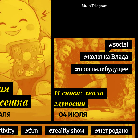
#social
#колонка Влада
#проспалибудущее
ая
И снова: хвала
жешка
глупости
РАЛЯ
04 ИЮЛЯ
tivity
#fun
#reality show
#непродано