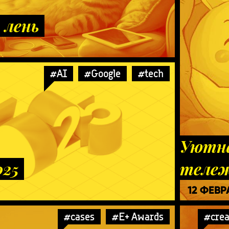
 лень
#AI
#Google
#tech
Уютн
025
теле
12 ФЕВ
#cases
#E+ Awards
#crea