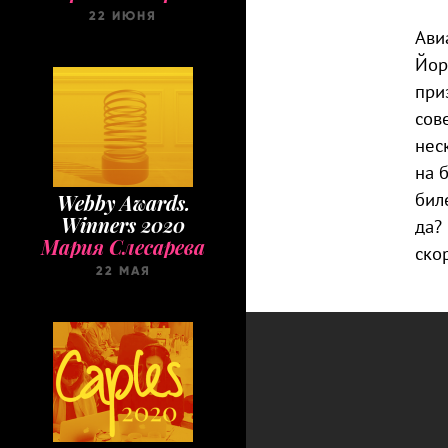
22 ИЮНЯ
Ави
Йор
при
сов
нес
на 
бил
Webby Awards.
Winners 2020
да?
Мария Слесарева
ско
22 МАЯ