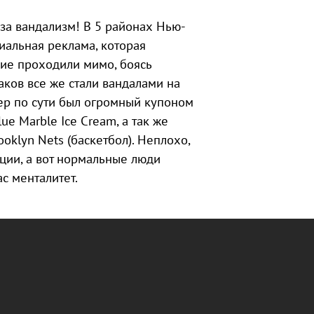
 за вандализм! В 5 районах Нью-
иальная реклама, которая
гие проходили мимо, боясь
аков все же стали вандалами на
тер по сути был огромный купоном
ue Marble Ice Cream, а так же
ooklyn Nets (баскетбол). Неплохо,
кции, а вот нормальные люди
ас менталитет.