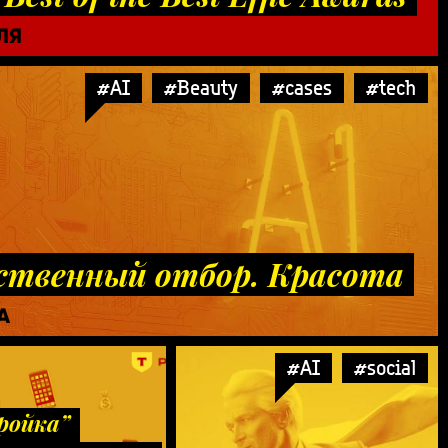
ЛЯ
#AI
#Beauty
#cases
#tech
ственный отбор. Красота
А
#AI
#social
ройка”