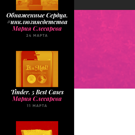
Обнаженные Cердца.
#инклюзиясдетства
Мария Слесарева
24 МАРТА
Tinder. 5 Best Cases
Мария Слесарева
11 МАРТА