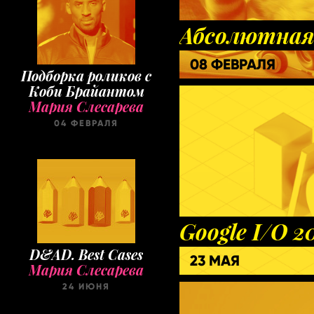
Абсолютная
08 ФЕВРАЛЯ
Подборка роликов с
Коби Брайантом
Мария Слесарева
04 ФЕВРАЛЯ
Google I/O 2
D&AD. Best Cases
23 МАЯ
Мария Слесарева
24 ИЮНЯ