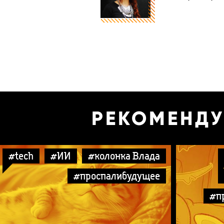
РЕКОМЕНД
#tech
#ИИ
#колонка Влада
#проспалибудущее
#п