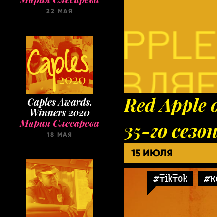
22 МАЯ
Red Apple
Caples Awards.
Winners 2020
Мария Слесарева
35-го сезо
18 МАЯ
15 ИЮЛЯ
#TikTok
#к