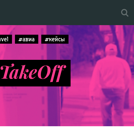
avel
#авиа
#кейсы
TakeOff