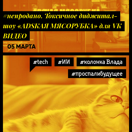
#непродано. Токсичное диджитал-
шоу «ADSКАЯ МЯСОРУБКА» для VK
ВИДЕО
05 МАРТА
#tech
#ИИ
#колонка Влада
#проспалибудущее