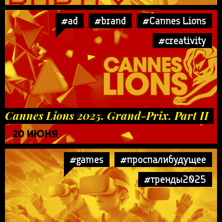
#ad
#brand
#Cannes Lions
#creativity
Cannes Lions 2025. Grand-Prix. Part II
20 ИЮНЯ
#games
#проспалибудущее
#тренды2025