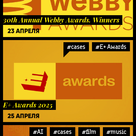
30th Annual Webby Awards. Winners
23 АПРЕЛЯ
#cases
#E+ Awards
E+ Awards 2025
25 АПРЕЛЯ
#AI
#cases
#film
#music