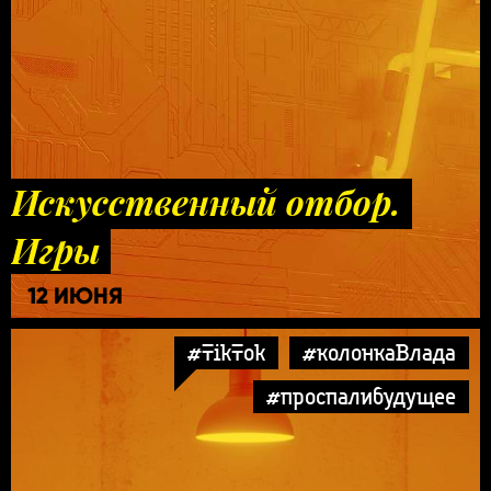
Искусственный отбор.
Игры
12 ИЮНЯ
#TikTok
#колонкаВлада
#проспалибудущее