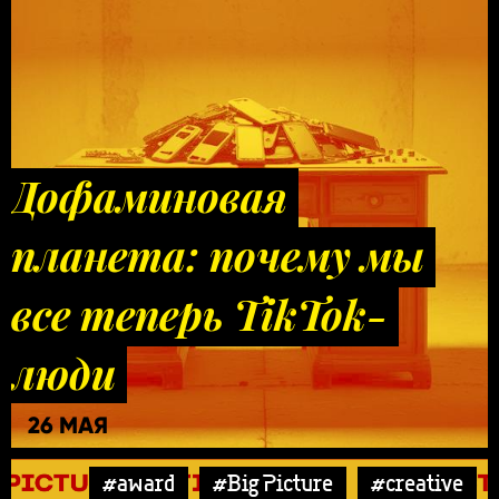
Дофаминовая
планета: почему мы
все теперь TikTok-
люди
26 МАЯ
#award
#Big Picture
#creative