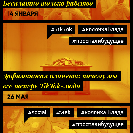
Бесплатно только рабство
14 ЯНВАРЯ
#TikTok
#колонкаВлада
#проспалибудущее
Дофаминовая планета: почему мы
все теперь TikTok-люди
26 МАЯ
#social
#web
#колонка Влада
#проспалибудущее