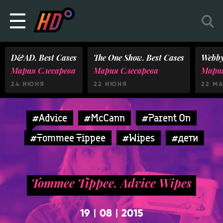
D&AD. Best Cases
The One Show. Best Cases
Webby
Мария Слесарева
Мария Слесарева
Мария
24 ИЮНЯ
22 ИЮНЯ
22 М
#Advice
#McCann
#Parent On
#Tommee Tippee
#Wipes
#дети
Tommee Tippee. Advice Wipes
19
08
2015
|
|