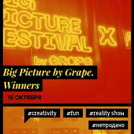
Big Picture by Grape.
Winners
15 ОКТЯБРЯ
#creativity
#fun
#reality show
#непродано