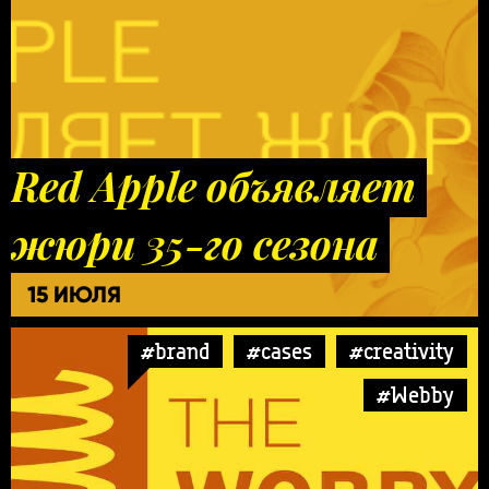
Red Apple объявляет
жюри 35-го сезона
15 ИЮЛЯ
#brand
#cases
#creativity
#Webby