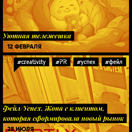
Уютная тележешка
12 ФЕВРАЛЯ
#creativity
#PR
#успех
#фейл
Фейл/Успех. Жопа с клиентом,
которая сформировала новый рынок
28 ИЮЛЯ