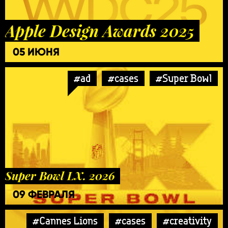
Apple Design Awards 2025
05 ИЮНЯ
#ad
#cases
#Super Bowl
Super Bowl LX. 2026
09 ФЕВРАЛЯ
#Cannes Lions
#cases
#creativity