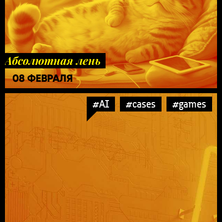
Абсолютная лень
08 ФЕВРАЛЯ
#AI
#cases
#games