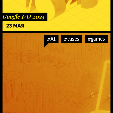
Google I/O 2025
23 МАЯ
#AI
#cases
#games