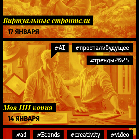
Виртуальные строители
17 ЯНВАРЯ
#AI
#проспалибудущее
#тренды2025
Моя ИИ копия
14 ЯНВАРЯ
#ad
#Brands
#creativity
#video