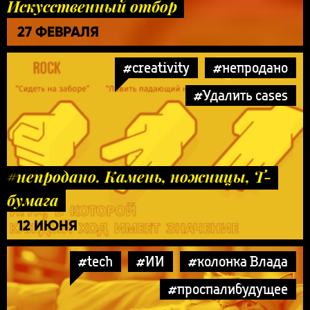
Искусственный отбор
27 ФЕВРАЛЯ
#creativity
#непродано
#Удалить cases
#непродано. Камень, ножницы, Т-
бумага
12 ИЮНЯ
#tech
#ИИ
#колонка Влада
#проспалибудущее