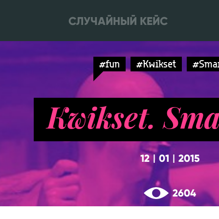
СЛУЧАЙНЫЙ КЕЙС
#fun
#Kwikset
#Smar
Kwikset. Sm
12
01
2015
|
|
2604