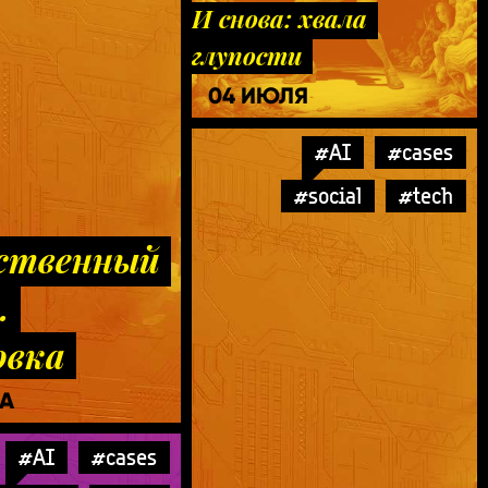
И снова: хвала
глупости
04 ИЮЛЯ
#AI
#cases
#social
#tech
ственный
.
овка
ТА
#AI
#cases