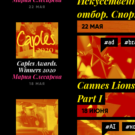
Искусствен
22 МАЯ
отбор. Спо
22 МАЯ
#ad
#br
Caples Awards.
Winners 2020
Мария Слесарева
Cannes Lions
18 МАЯ
Part I
18 ИЮНЯ
#AI
#ко