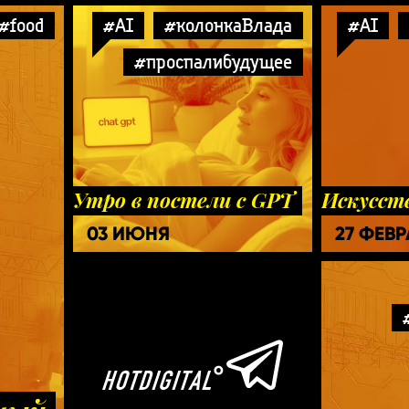
#food
#AI
#колонкаВлада
#AI
#проспалибудущее
Утро в постели с GPT
Искусст
03 ИЮНЯ
27 ФЕВ