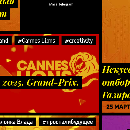
ный
рт
and
#Cannes Lions
#creativity
Искус
 2025. Grand-Prix.
отбор
Газир
25 МАР
лонка Влада
#проспалибудущее