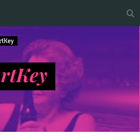
tKey
artKey