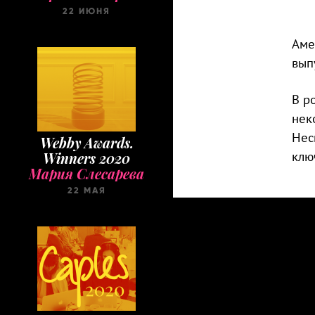
22 ИЮНЯ
Аме
вып
В р
нек
Нес
Webby Awards.
клю
Winners 2020
Мария Слесарева
22 МАЯ