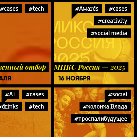
#cases
#tech
#Awards
#cases
#creativity
#social media
венный отбор
МИКС Россия — 2025
РАЛЯ
16 НОЯБРЯ
#AI
#cases
#social
#drinks
#tech
#колонка Влада
#проспалибудущее