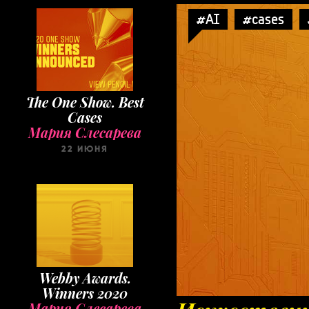
#AI
#cases
The One Show. Best
Cases
Мария Слесарева
22 ИЮНЯ
Webby Awards.
Winners 2020
Мария Слесарева