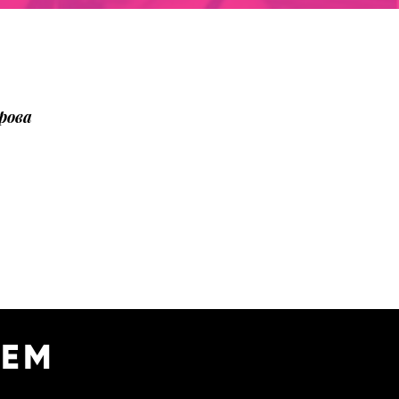
рова
УЕМ