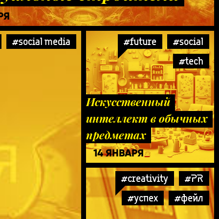
РЯ
#social media
#future
#social
#tech
Искусственный
интеллект в обычных
предметах
14 ЯНВАРЯ
#creativity
#PR
#успех
#фейл