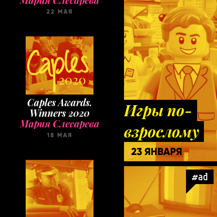
22 МАЯ
Caples Awards.
Игры по-
Winners 2020
Мария Слесарева
взрослому
18 МАЯ
23 ЯНВАРЯ
#ad