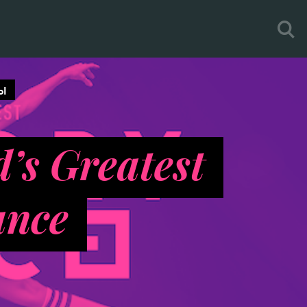
ы
’s Greatest
ance