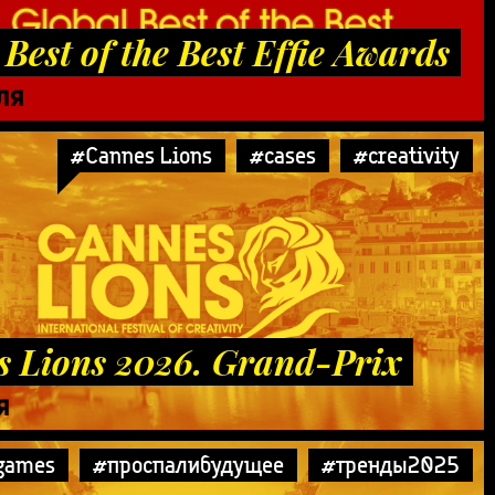
 Best of the Best Effie Awards
ЛЯ
#Cannes Lions
#cases
#creativity
 Lions 2026. Grand-Prix
Я
games
#проспалибудущее
#тренды2025