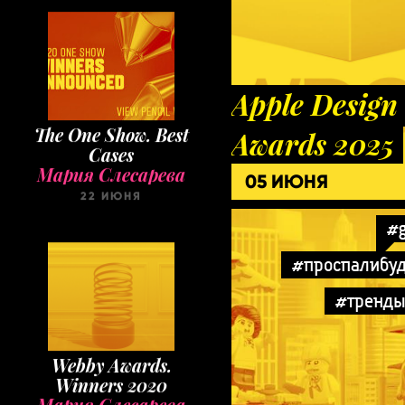
Apple Design
The One Show. Best
Awards 2025
Cases
Мария Слесарева
05 ИЮНЯ
22 ИЮНЯ
#
#проспалибу
#тренд
Webby Awards.
Winners 2020
Мария Слесарева