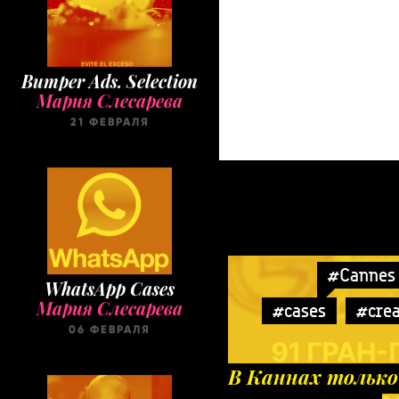
Bumper Ads. Selection
Мария Слесарева
21 ФЕВРАЛЯ
#Cannes 
WhatsApp Cases
Мария Слесарева
#cases
#crea
06 ФЕВРАЛЯ
В Каннах только