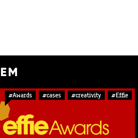
УЕМ
#Awards
#cases
#creativity
#Effie