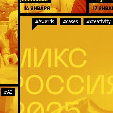
14 ЯНВАРЯ
17 ЯНВА
#Awards
#cases
#creativity
#AI