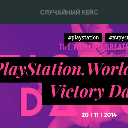
СЛУЧАЙНЫЙ КЕЙС
#playstation
#вирус
PlayStation.World
Victory D
20
11
2014
|
|