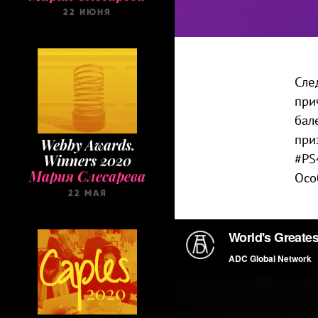
22 ИЮНЯ
Сле
при
бал
при
Webby Awards.
#PS
Winners 2020
Мария Слесарева
Осо
22 МАЯ