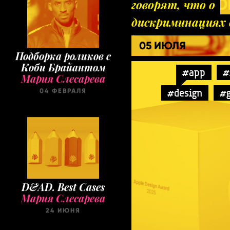
говорят, что о
дискриминациях 
дестигматизаци
05 ИЮЛЯ
Подборка роликов с
Коби Брайантом
#app
#
Мария Слесарева
#design
#
04 ФЕВРАЛЯ
D&AD. Best Cases
Мария Слесарева
24 ИЮНЯ