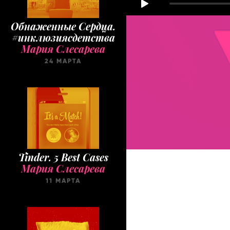
Обнаженные Cердца.
#инклюзиясдетства
Мария Слесарева
24 МАРТА
Tinder. 5 Best Cases
Мария Слесарева
11 МАРТА