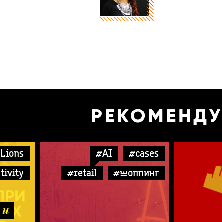
РЕКОМЕНД
Lions
#AI
#cases
tivity
#retail
#шоппинг
 и