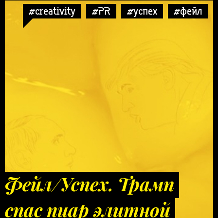
#creativity
#PR
#успех
#фейл
Фейл/Успех. Трамп
спас пиар элитной