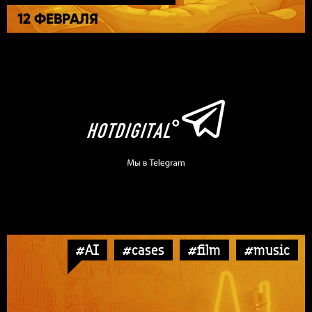
12 ФЕВРАЛЯ
#AI
#cases
#film
#music