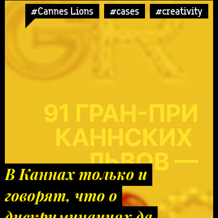
#Cannes Lions
#cases
#creativity
В Каннах только и
говорят, что о
дискриминациях да