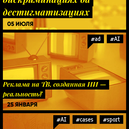
дестигматизациях
05 ИЮЛЯ
#ad
#AI
Реклама на ТВ, созданная ИИ —
реальность?
25 ЯНВАРЯ
#AI
#cases
#sport