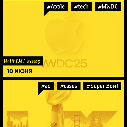
#Apple
#tech
#WWDC
WWDC 2025
10 ИЮНЯ
#ad
#cases
#Super Bowl