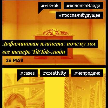
#TikTok
#колонкаВлада
#проспалибудущее
Дофаминовая планета: почему мы
все теперь TikTok-люди
26 МАЯ
#cases
#creativity
#непродано