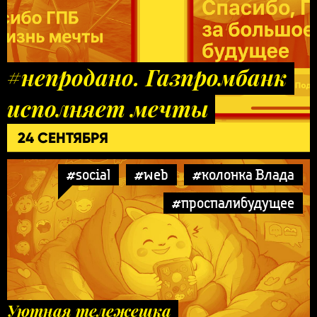
#непродано. Газпромбанк
исполняет мечты
24 СЕНТЯБРЯ
#social
#web
#колонка Влада
#проспалибудущее
Уютная тележешка