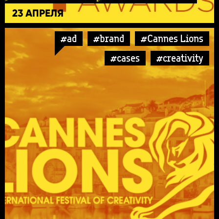
23 АПРЕЛЯ
#ad
#brand
#Cannes Lions
#cases
#creativity