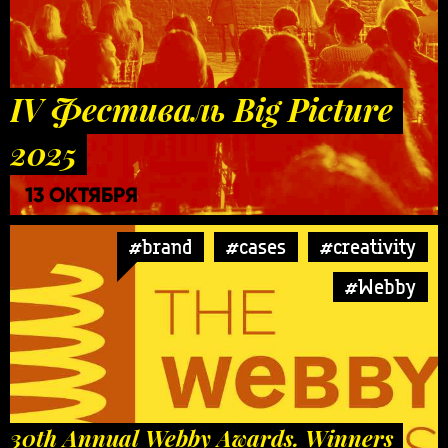
IV Фестиваль Big Picture
2025
13 ОКТЯБРЯ
#brand
#cases
#creativity
#Webby
30th Annual Webby Awards. Winners