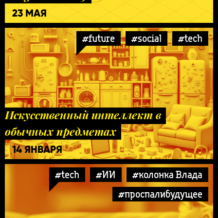
23 МАЯ
#future
#social
#tech
Искусственный интеллект в
обычных предметах
14 ЯНВАРЯ
#tech
#ИИ
#колонка Влада
#проспалибудущее