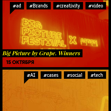
#ad
#Brands
#creativity
#video
Big Picture by Grape. Winners
15 ОКТЯБРЯ
#AI
#cases
#social
#tech