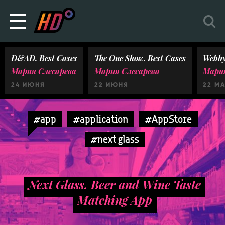
D&AD. Best Cases
The One Show. Best Cases
Webby
Мария Слесарева
Мария Слесарева
Мария
24 ИЮНЯ
22 ИЮНЯ
22 М
#app
#application
#AppStore
#next glass
Next Glass. Beer and Wine Taste
Matching App