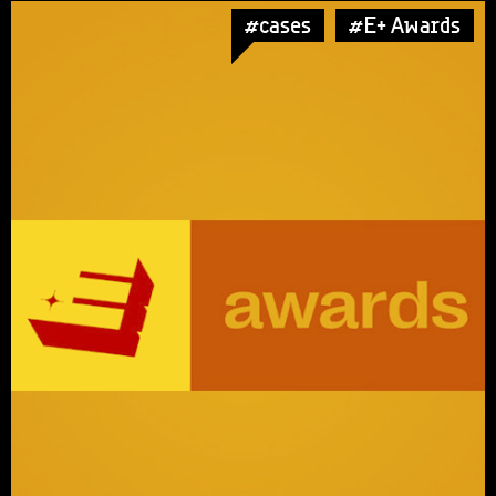
#cases
#E+ Awards