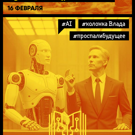
16 ФЕВРАЛЯ
#AI
#колонка Влада
#проспалибудущее