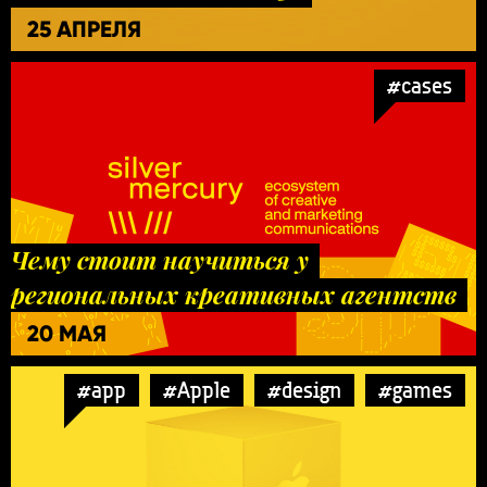
25 АПРЕЛЯ
#cases
Чему стоит научиться у
региональных креативных агентств
20 МАЯ
#app
#Apple
#design
#games