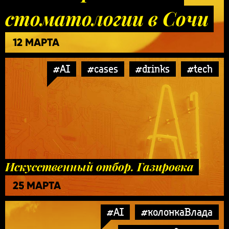
стоматологии в Сочи
12 МАРТА
#AI
#cases
#drinks
#tech
Искусственный отбор. Газировка
25 МАРТА
#AI
#колонкаВлада