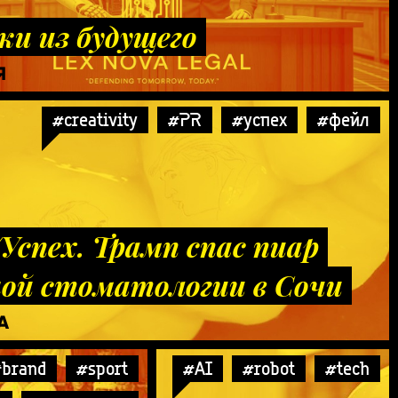
ки из будущего
Я
#creativity
#PR
#успех
#фейл
Успех. Трамп спас пиар
ой стоматологии в Сочи
А
brand
#sport
#AI
#robot
#tech