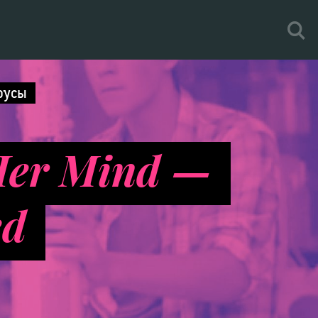
русы
 Her Mind —
ed