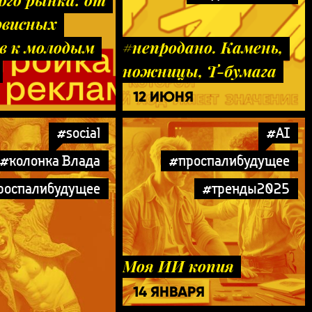
ого рынка: от
рвисных
в к молодым
#непродано. Камень,
ножницы, Т-бумага
12 ИЮНЯ
#social
#AI
#колонка Влада
#проспалибудущее
роспалибудущее
#тренды2025
Моя ИИ копия
14 ЯНВАРЯ