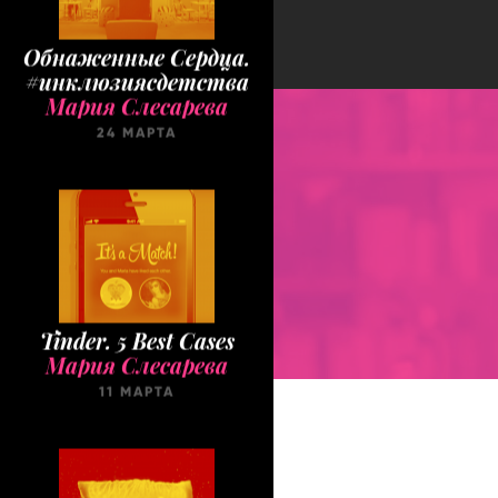
Обнаженные Cердца.
#инклюзиясдетства
Мария Слесарева
24 МАРТА
Tinder. 5 Best Cases
Мария Слесарева
11 МАРТА