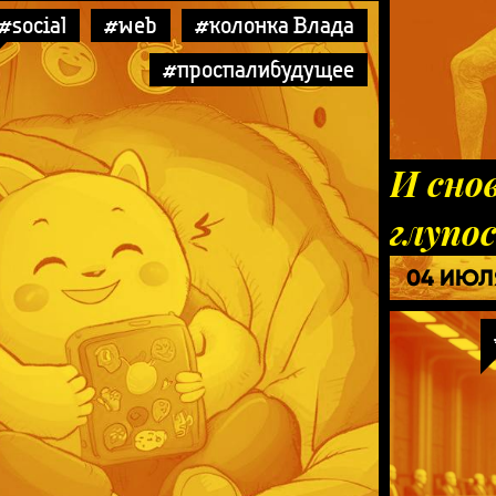
#social
#web
#колонка Влада
#проспалибудущее
И сно
глупо
04 ИЮЛ