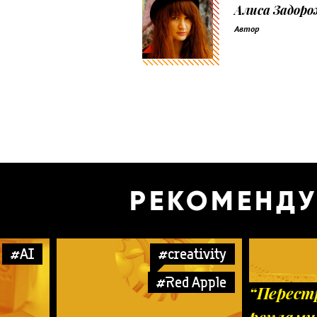
Алиса Задор
Автор
РЕКОМЕНД
#AI
#creativity
#Red Apple
“Перест