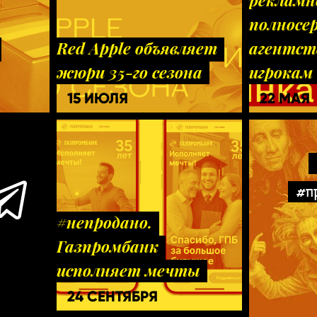
рекламн
полносе
Red Apple объявляет
агентст
жюри 35-го сезона
игрокам
15 ИЮЛЯ
22 МАЯ
#п
#непродано.
Газпромбанк
исполняет мечты
24 СЕНТЯБРЯ