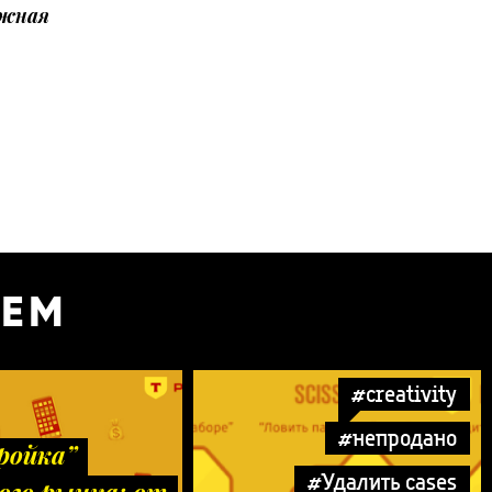
ожная
УЕМ
#creativity
#непродано
ройка”
#Удалить cases