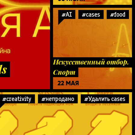
#AI
#cases
#food
Искусственный отбор.
ds
Спорт
22 МАЯ
#creativity
#непродано
#Удалить cases