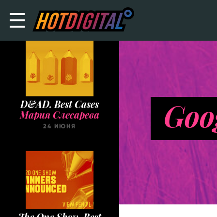
D&AD. Best Cases
Мария Слесарева
Goo
24 ИЮНЯ
The One Show. Best
Cases
Мария Слесарева