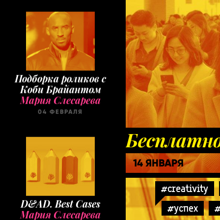
Подборка роликов с
Коби Брайантом
Мария Слесарева
04 ФЕВРАЛЯ
Бесплатно
14 ЯНВАРЯ
D&AD. Best Cases
#creativity
Мария Слесарева
24 ИЮНЯ
#успех