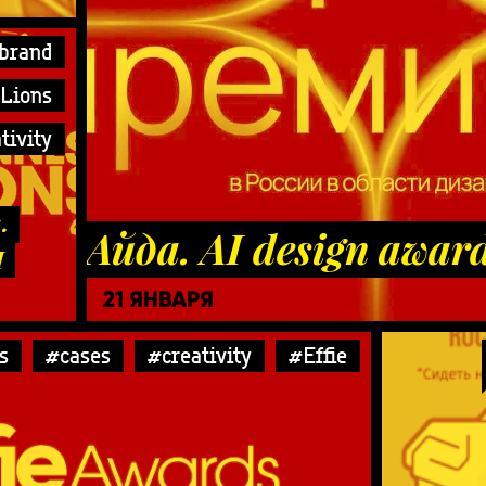
brand
Lions
tivity
.
Айда. AI design awar
I
21 ЯНВАРЯ
s
#cases
#creativity
#Effie