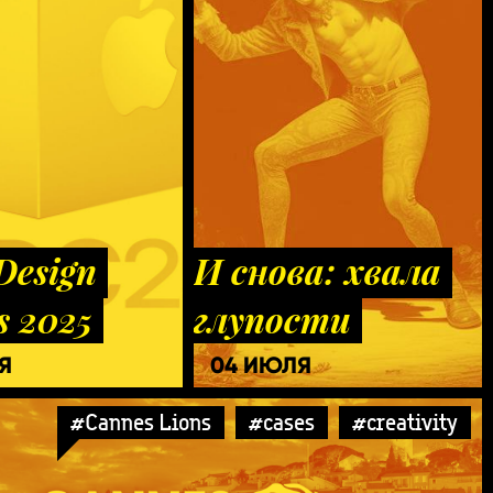
Design
И снова: хвала
s 2025
глупости
Я
04 ИЮЛЯ
#Cannes Lions
#cases
#creativity