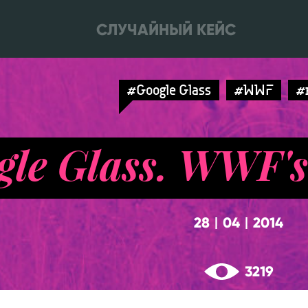
СЛУЧАЙНЫЙ КЕЙС
#Google Glass
#WWF
#
gle Glass. WWF's
28
04
2014
|
|
3219