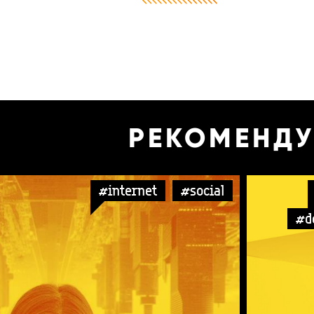
РЕКОМЕНД
#internet
#social
#d