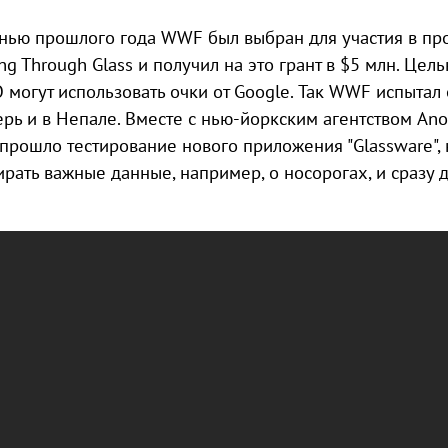
нью прошлого года WWF был выбран для участия в пр
ing Through Glass и получил на это грант в $5 млн. Цел
 могут использовать очки от Google. Так WWF испытал 
ерь и в Непале. Вместе с нью-йоркским агентством Ano
 прошло тестирование нового приложения "Glassware",
ирать важные данные, например, о носорогах, и сразу 