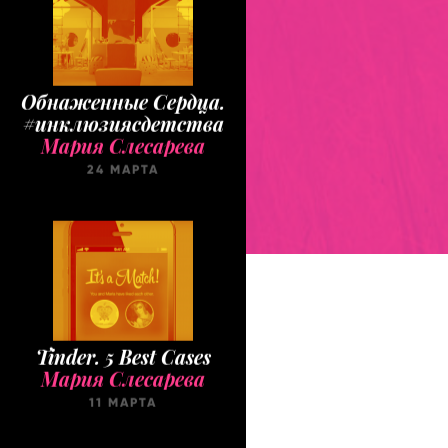
Обнаженные Cердца.
#инклюзиясдетства
Мария Слесарева
24 МАРТА
Tinder. 5 Best Cases
Мария Слесарева
11 МАРТА