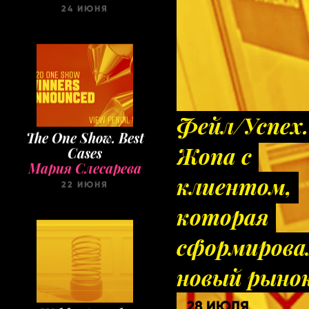
The One Show. Best
Cases
Фейл/Успех.
Мария Слесарева
Жопа с
22 ИЮНЯ
клиентом,
которая
сформирова
новый рыно
Webby Awards.
Winners 2020
28 ИЮЛЯ
Мария Слесарева