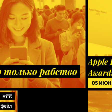
Apple 
 только рабство
Award
05 ИЮН
#PR
#фейл