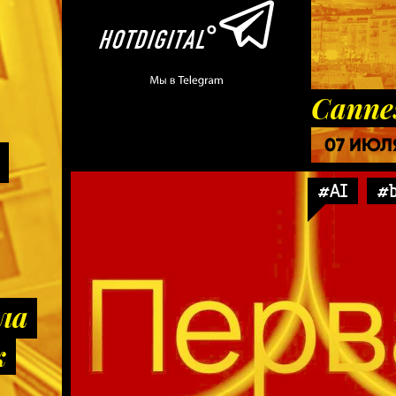
Cannes
07 ИЮЛ
#AI
#b
ла
к