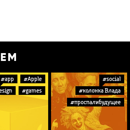
УЕМ
#app
#Apple
#social
esign
#games
#колонка Влада
#проспалибудущее