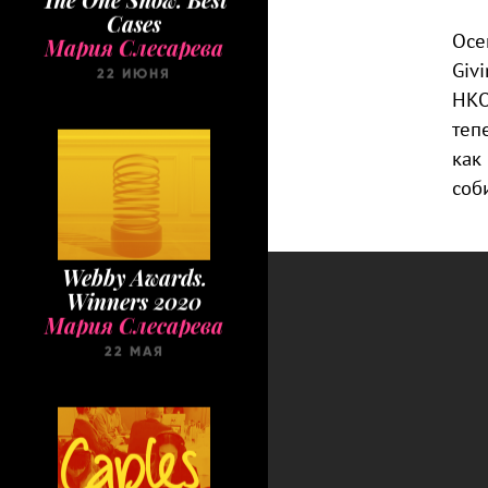
22 ИЮНЯ
Осе
Giv
НКО
теп
как
соб
Webby Awards.
Winners 2020
Мария Слесарева
22 МАЯ