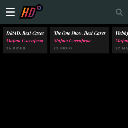
D&AD. Best Cases
The One Show. Best Cases
Webby
Мария Слесарева
Мария Слесарева
Мария
24 ИЮНЯ
22 ИЮНЯ
22 М
Ничего не найдено :(