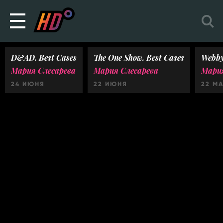
D&AD. Best Cases
The One Show. Best Cases
Webby
Мария Слесарева
Мария Слесарева
Мария
24 ИЮНЯ
22 ИЮНЯ
22 М
Ничего не найдено :(