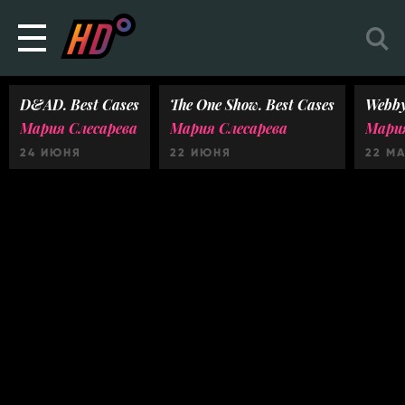
D&AD. Best Cases
The One Show. Best Cases
Webby
Мария Слесарева
Мария Слесарева
Мария
24 ИЮНЯ
22 ИЮНЯ
22 М
Ничего не найдено :(