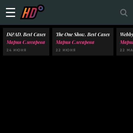
D&AD. Best Cases
The One Show. Best Cases
Webby
Мария Слесарева
Мария Слесарева
Мария
24 ИЮНЯ
22 ИЮНЯ
22 М
Ничего не найдено :(