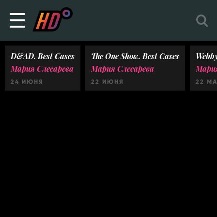
D&AD. Best Cases
The One Show. Best Cases
Webby
Мария Слесарева
Мария Слесарева
Мария
24 ИЮНЯ
22 ИЮНЯ
22 М
Ничего не найдено :(