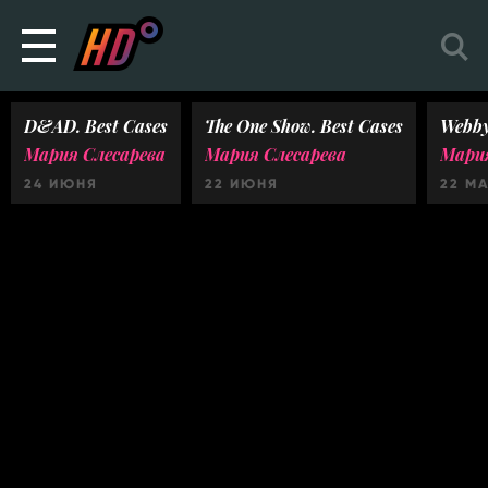
D&AD. Best Cases
The One Show. Best Cases
Webby
Мария Слесарева
Мария Слесарева
Мария
24 ИЮНЯ
22 ИЮНЯ
22 М
Ничего не найдено :(