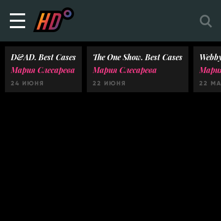
D&AD. Best Cases
The One Show. Best Cases
Webby
Мария Слесарева
Мария Слесарева
Мария
24 ИЮНЯ
22 ИЮНЯ
22 М
Ничего не найдено :(