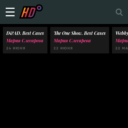
D&AD. Best Cases
The One Show. Best Cases
Webby
Мария Слесарева
Мария Слесарева
Мария
24 ИЮНЯ
22 ИЮНЯ
22 М
Ничего не найдено :(