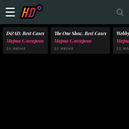
D&AD. Best Cases
The One Show. Best Cases
Webby
Мария Слесарева
Мария Слесарева
Мария
24 ИЮНЯ
22 ИЮНЯ
22 М
Ничего не найдено :(