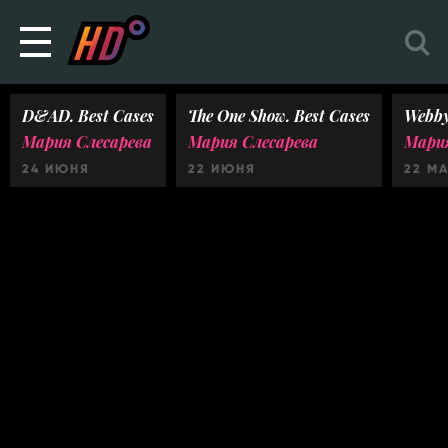
D&AD. Best Cases
The One Show. Best Cases
Webby
Мария Слесарева
Мария Слесарева
Мария
24 ИЮНЯ
22 ИЮНЯ
22 М
Ничего не найдено :(