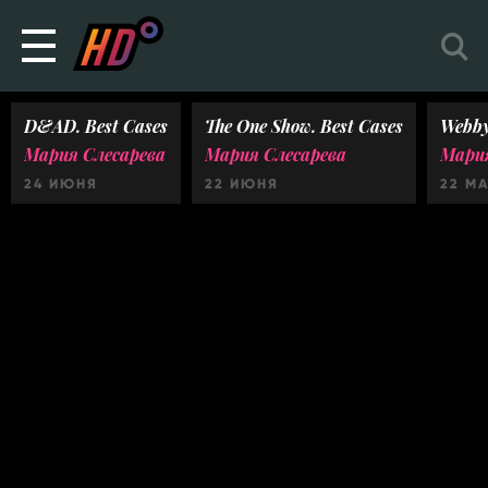
D&AD. Best Cases
The One Show. Best Cases
Webby
Мария Слесарева
Мария Слесарева
Мария
24 ИЮНЯ
22 ИЮНЯ
22 М
Ничего не найдено :(