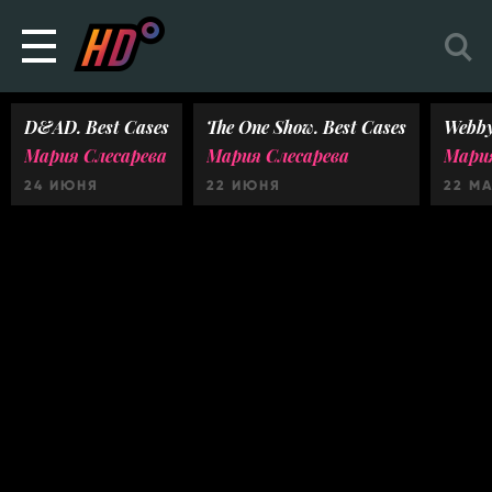
D&AD. Best Cases
The One Show. Best Cases
Webby
Мария Слесарева
Мария Слесарева
Мария
24 ИЮНЯ
22 ИЮНЯ
22 М
Ничего не найдено :(