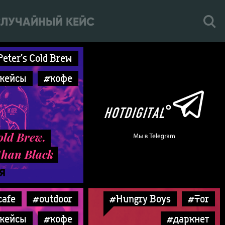
ЛУЧАЙНЫЙ КЕЙС
eter’s Cold Brew
кейсы
#кофе
old Brew.
Than Black
Я
cafe
#outdoor
#Hungry Boys
#Tor
кейсы
#кофе
#даркнет