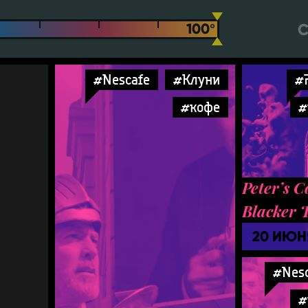
С
#Nescafe
#Клуни
#P
#кофе
#
Peter’s C
Blacker 
20 ИЮН
#Nes
#