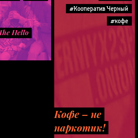
#Кооператив Черный
#кофе
The Hello
Кофе – не
наркотик!