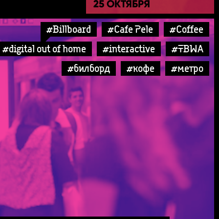
25 ОКТЯБРЯ
#Billboard
#Cafe Pele
#Coffee
#digital out of home
#interactive
#TBWA
#билборд
#кофе
#метро