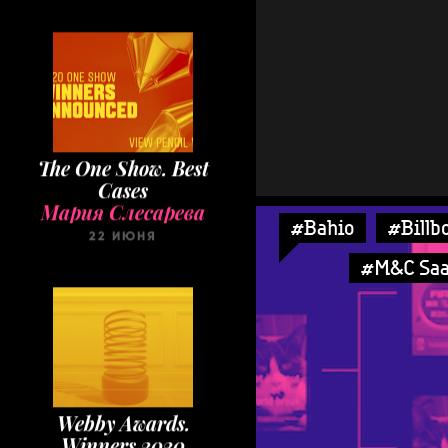
The One Show. Best
Cases
Мария Слесарева
22 ИЮНЯ
#Bahio
#Billb
#M&C Saa
Webby Awards.
Winners 2020
Мария Слесарева
22 МАЯ