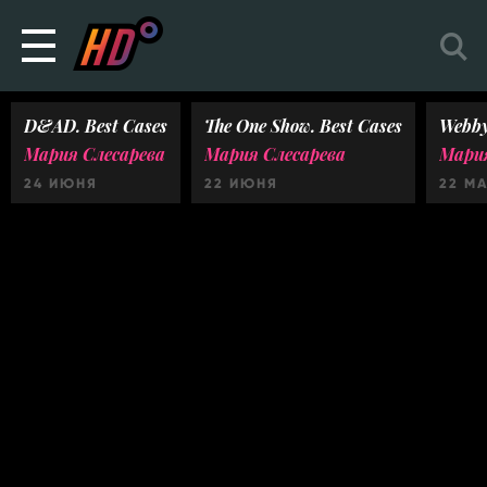
D&AD. Best Cases
The One Show. Best Cases
Webby
Мария Слесарева
Мария Слесарева
Мария
24 ИЮНЯ
22 ИЮНЯ
22 М
Ничего не найдено :(