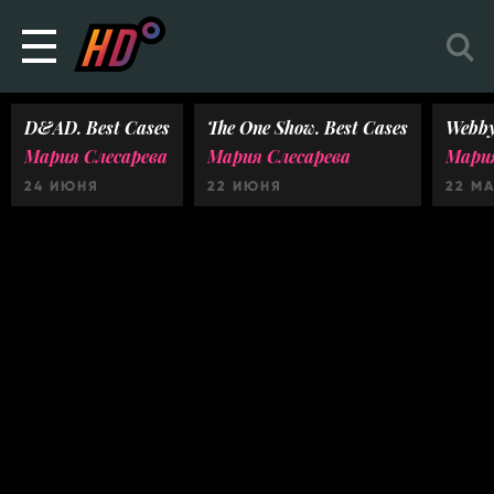
D&AD. Best Cases
The One Show. Best Cases
Webby
Мария Слесарева
Мария Слесарева
Мария
24 ИЮНЯ
22 ИЮНЯ
22 М
Ничего не найдено :(