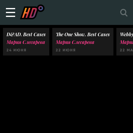
D&AD. Best Cases
The One Show. Best Cases
Webby
Мария Слесарева
Мария Слесарева
Мария
24 ИЮНЯ
22 ИЮНЯ
22 М
Ничего не найдено :(