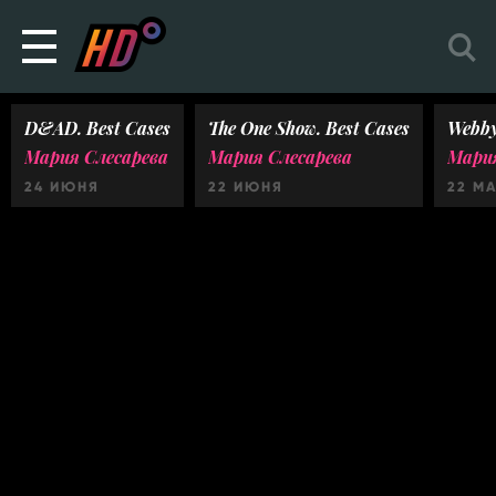
D&AD. Best Cases
The One Show. Best Cases
Webby
Мария Слесарева
Мария Слесарева
Мария
24 ИЮНЯ
22 ИЮНЯ
22 М
Ничего не найдено :(