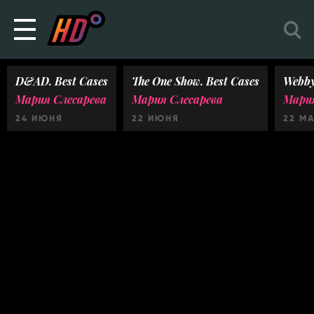
D&AD. Best Cases
The One Show. Best Cases
Webby
Мария Слесарева
Мария Слесарева
Мария
24 ИЮНЯ
22 ИЮНЯ
22 М
Ничего не найдено :(