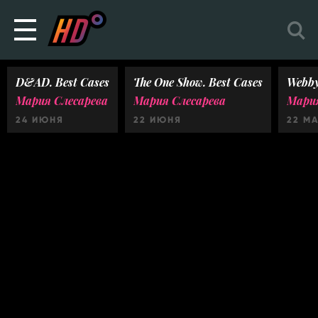
D&AD. Best Cases
The One Show. Best Cases
Webby
Мария Слесарева
Мария Слесарева
Мария
24 ИЮНЯ
22 ИЮНЯ
22 М
Ничего не найдено :(