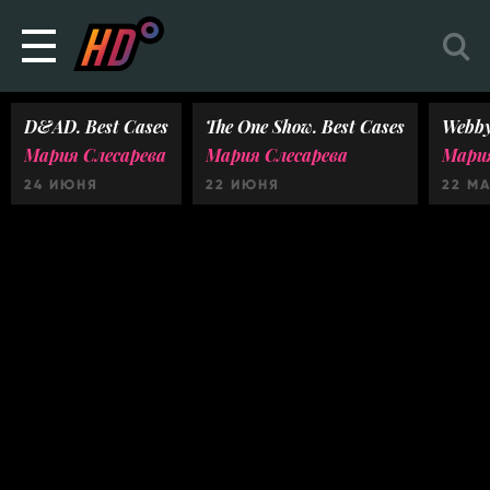
D&AD. Best Cases
The One Show. Best Cases
Webby
Мария Слесарева
Мария Слесарева
Мария
24 ИЮНЯ
22 ИЮНЯ
22 М
Ничего не найдено :(