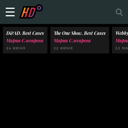
D&AD. Best Cases
The One Show. Best Cases
Webby
Мария Слесарева
Мария Слесарева
Мария
24 ИЮНЯ
22 ИЮНЯ
22 М
Ничего не найдено :(