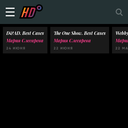
D&AD. Best Cases
The One Show. Best Cases
Webby
Мария Слесарева
Мария Слесарева
Мария
24 ИЮНЯ
22 ИЮНЯ
22 М
Ничего не найдено :(