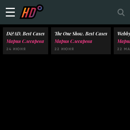
D&AD. Best Cases
The One Show. Best Cases
Webby
Мария Слесарева
Мария Слесарева
Мария
24 ИЮНЯ
22 ИЮНЯ
22 М
Ничего не найдено :(