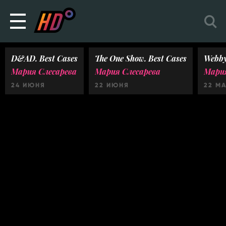
D&AD. Best Cases
The One Show. Best Cases
Webby
Мария Слесарева
Мария Слесарева
Мария
24 ИЮНЯ
22 ИЮНЯ
22 М
Ничего не найдено :(