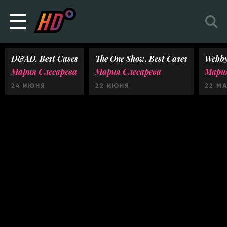
D&AD. Best Cases
The One Show. Best Cases
Webby
Мария Слесарева
Мария Слесарева
Мария
24 ИЮНЯ
22 ИЮНЯ
22 М
Ничего не найдено :(