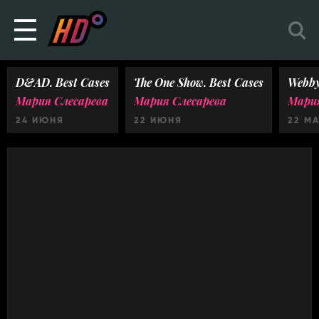
D&AD. Best Cases
The One Show. Best Cases
Webby
Мария Слесарева
Мария Слесарева
Мария
24 ИЮНЯ
22 ИЮНЯ
22 М