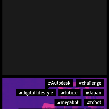
#Autodesk
#challenge
#digital lifestyle
#future
#Japan
#megabot
#robot