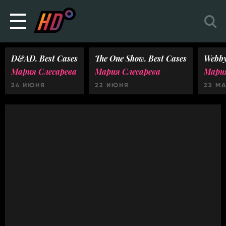
D&AD. Best Cases
The One Show. Best Cases
Webby
Мария Слесарева
Мария Слесарева
Мария
24 ИЮНЯ
22 ИЮНЯ
22 М