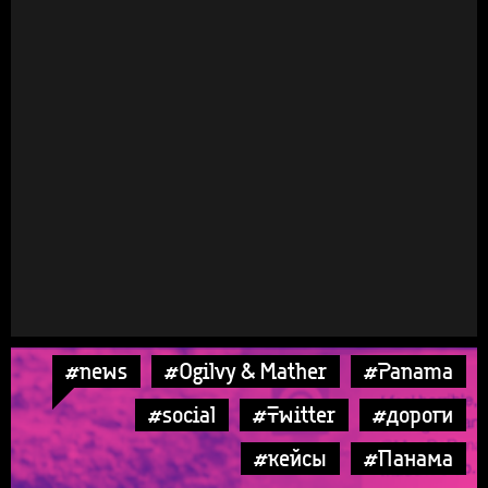
#news
#Ogilvy & Mather
#Panama
#social
#Twitter
#дороги
#кейсы
#Панама