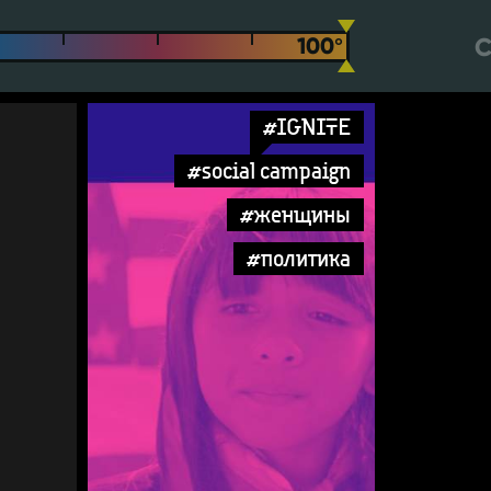
С
#IGNITE
#social campaign
#женщины
#политика