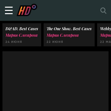
D&AD. Best Cases
The One Show. Best Cases
Webby
Мария Слесарева
Мария Слесарева
Мария
24 ИЮНЯ
22 ИЮНЯ
22 М