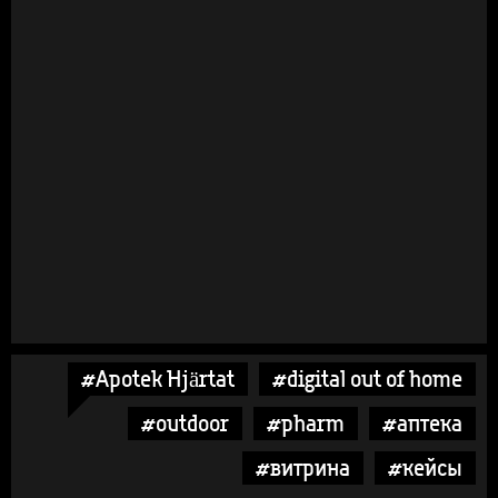
#Apotek Hjärtat
#digital out of home
#outdoor
#pharm
#аптека
#витрина
#кейсы