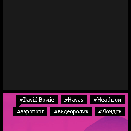
#David Bowie
#Havas
#Heathrow
#аэропорт
#видеоролик
#Лондон