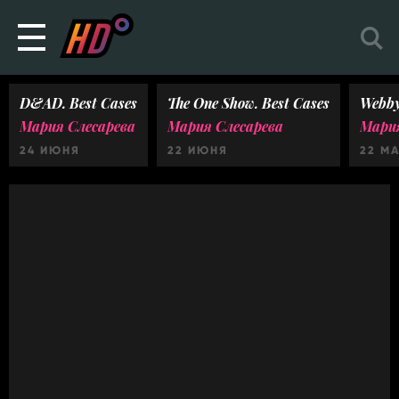
D&AD. Best Cases
The One Show. Best Cases
Webby
Мария Слесарева
Мария Слесарева
Мария
24 ИЮНЯ
22 ИЮНЯ
22 М