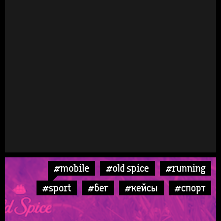
#mobile
#old spice
#running
#sport
#бег
#кейсы
#спорт