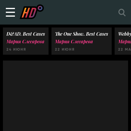
D&AD. Best Cases
The One Show. Best Cases
Webby
Мария Слесарева
Мария Слесарева
Мария
24 ИЮНЯ
22 ИЮНЯ
22 М