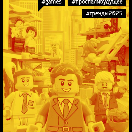
#games
#проспалибудущее
#тренды2025