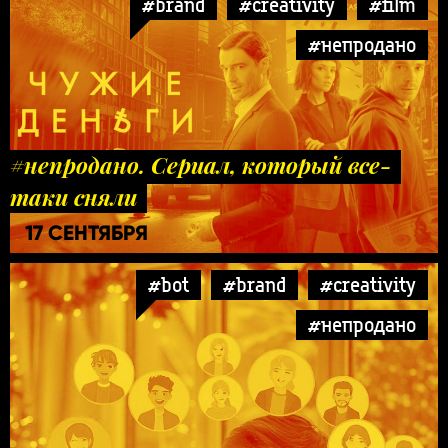
#brand
#creativity
#film
#непродано
#непродано. Сериал, который все-
таки сняли
17 СЕНТЯБРЯ
#bot
#brand
#creativity
#непродано