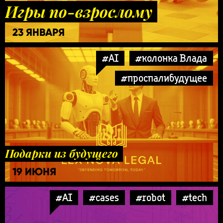
Игры по-взрослому
23 ЯНВАРЯ
#AI
#колонка Влада
#проспалибудущее
Подарки из будущего
19 ИЮНЯ
#AI
#cases
#robot
#tech