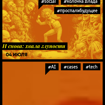
#social
#колонка Влада
#проспалибудущее
И снова: хвала глупости
04 ИЮЛЯ
#AI
#cases
#tech