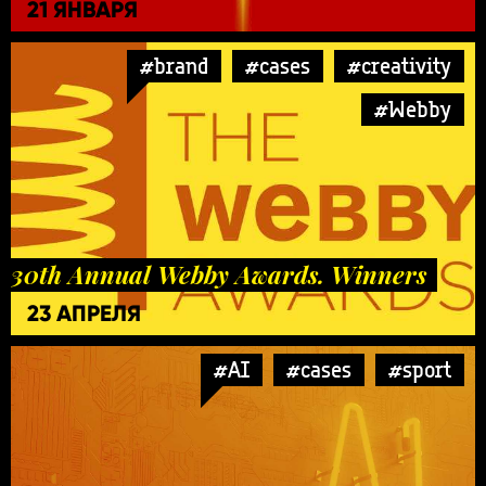
21 ЯНВАРЯ
#brand
#cases
#creativity
#Webby
30th Annual Webby Awards. Winners
23 АПРЕЛЯ
#AI
#cases
#sport