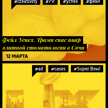
#creativity
#PR
#успех
#фейл
Фейл/Успех. Трамп спас пиар
элитной стоматологии в Сочи
12 МАРТА
#ad
#cases
#Super Bowl