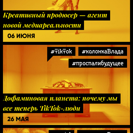
Креативный продюсер — агент
новой медиареальности
06 ИЮНЯ
#TikTok
#колонкаВлада
#проспалибудущее
Дофаминовая планета: почему мы
все теперь TikTok-люди
26 МАЯ