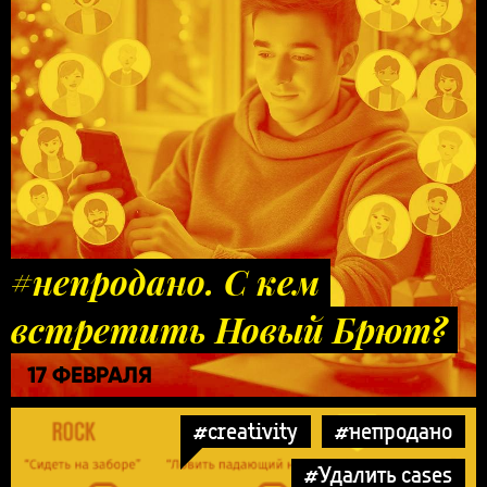
#непродано. С кем
встретить Новый Брют?
17 ФЕВРАЛЯ
#creativity
#непродано
#Удалить cases