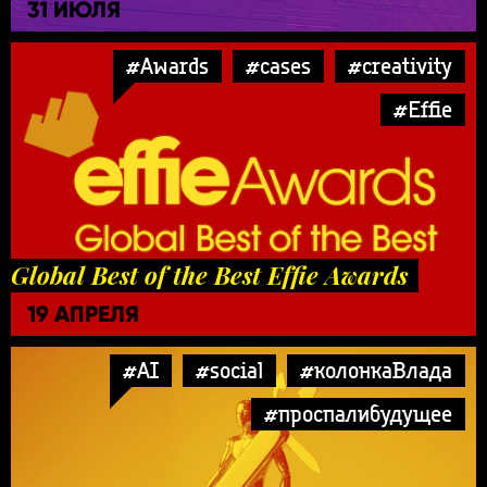
31 ИЮЛЯ
#Awards
#cases
#creativity
#Effie
Global Best of the Best Effie Awards
19 АПРЕЛЯ
#AI
#social
#колонкаВлада
#проспалибудущее