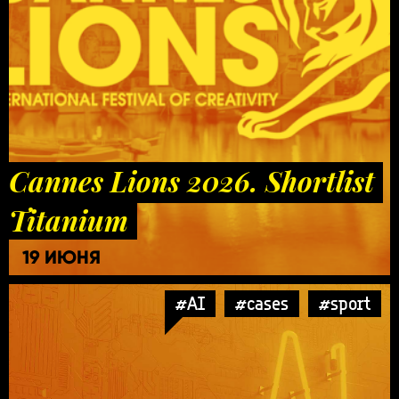
Cannes Lions 2026. Shortlist
Titanium
19 ИЮНЯ
#AI
#cases
#sport