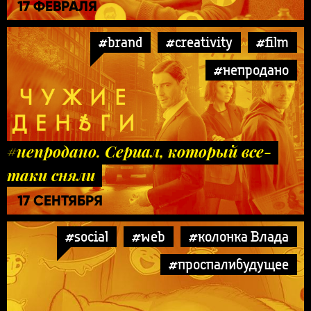
17 ФЕВРАЛЯ
#brand
#creativity
#film
#непродано
#непродано. Сериал, который все-
таки сняли
17 СЕНТЯБРЯ
#social
#web
#колонка Влада
#проспалибудущее