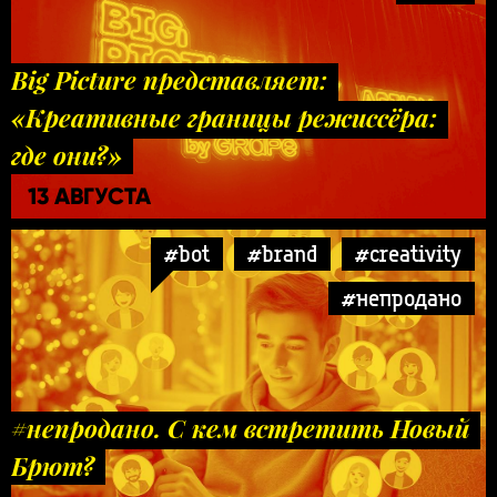
Big Picture представляет:
«Креативные границы режиссёра:
где они?»
13 АВГУСТА
#bot
#brand
#creativity
#непродано
#непродано. С кем встретить Новый
Брют?