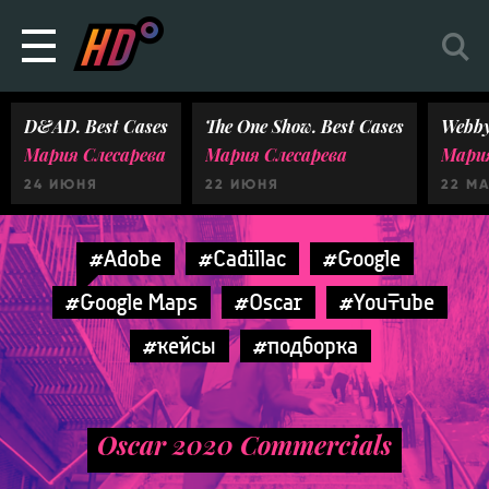
D&AD. Best Cases
The One Show. Best Cases
Webby
Мария Слесарева
Мария Слесарева
Мария
24 ИЮНЯ
22 ИЮНЯ
22 М
#Adobe
#Cadillac
#Google
#Google Maps
#Oscar
#YouTube
#кейсы
#подборка
Oscar 2020 Commercials