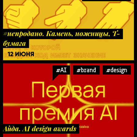
#непродано. Камень, ножницы, Т-
бумага
12 ИЮНЯ
#AI
#brand
#design
Айда. AI design awards