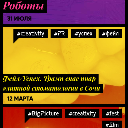
Роботы
31 ИЮЛЯ
#creativity
#PR
#успех
#фейл
Фейл/Успех. Трамп спас пиар
элитной стоматологии в Сочи
12 МАРТА
#Big Picture
#creativity
#fest
#film