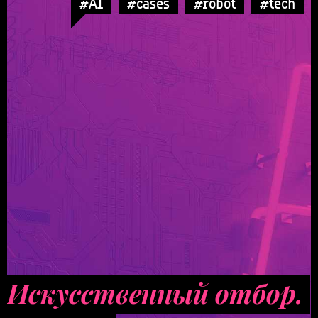
#AI
#cases
#robot
#tech
Искусственный отбор.