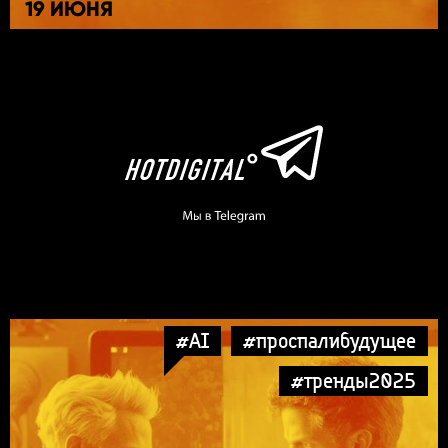
19 ИЮНЯ
#AI
#проспалибудущее
#тренды2025