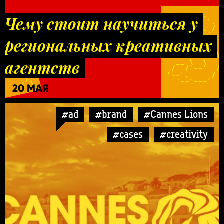
Чему стоит научиться у
региональных креативных
агентств
20 МАЯ
#ad
#brand
#Cannes Lions
#cases
#creativity