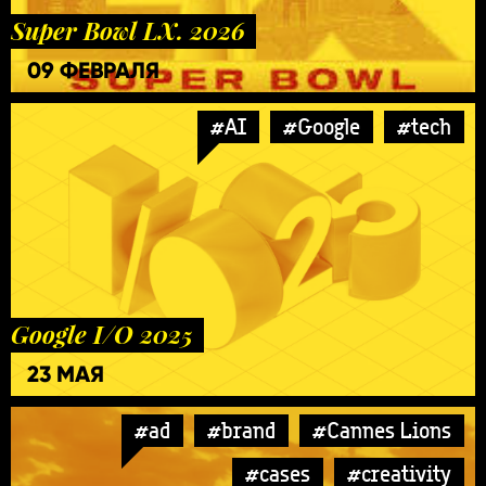
Super Bowl LX. 2026
09 ФЕВРАЛЯ
#AI
#Google
#tech
Google I/O 2025
23 МАЯ
#ad
#brand
#Cannes Lions
#cases
#creativity